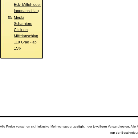
Eck- Mittel- oder
Innenanschlag
05.
Mepla
Scharniere
Click-on
Mittelanschlag
110 Grad - ab
1Stk
Alle Preise verstehen sich inklusive Mehrwertsteuer zuzüglich der jeweiligen Versandkosten. A
nur der Beschreibu