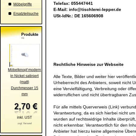
Telefax: 055447441
Möbelgriffe
E-Mail:
info@tischlerei-lepper.de
Ersatzteilsuche
USt-IdNr.: DE 165606908
Produkte
Rechtliche Hinweise zur Webseite
Möbelknopf modern
in Nickel satiniert
Alle Texte, Bilder und weiter hier veröffen
(matt)
Urheberrecht des Anbieters, soweit nicht Ur
Durchmesser 15
eine Vervielfältigung, Verbreitung oder öff
mm
widerruflichen und nicht übertragbaren Zu
Für alle mittels Querverweis (Link) verbu
Verantwortung, da es sich hierbei nicht um 
inkl. UST
wurden auf rechtswidrige Inhalte überprüft
zzgl. Versand
nicht erkennbar. Verantwortlich für den Inha
Anbieter hat hierzu keine allgemeine Über