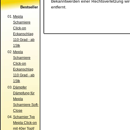
Bekanntwerden einer Rechtsverletzung wi
entfernt.
Bestseller
01.
Mepla
Scharniere
Click-on
Eckanschlag
110 Grad - ab
1Stk
02.
Mepla
Scharniere
Click-on
Eckanschlag
110 Grad - ab
1Stk
03.
Dämpfer
Dämpfung für
Mepla
Scharniere Soft-
Close
04.
Scharnier Typ
Mepla Click-on
mit 40er Topf/