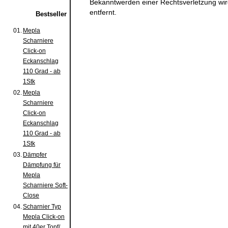
Bekanntwerden einer Rechtsverletzung wi
entfernt.
Bestseller
01.
Mepla
Scharniere
Click-on
Eckanschlag
110 Grad - ab
1Stk
02.
Mepla
Scharniere
Click-on
Eckanschlag
110 Grad - ab
1Stk
03.
Dämpfer
Dämpfung für
Mepla
Scharniere Soft-
Close
04.
Scharnier Typ
Mepla Click-on
mit 40er Topf/