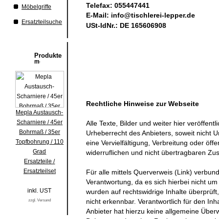
Telefax: 055447441
Möbelgriffe
E-Mail:
info@tischlerei-lepper.de
Ersatzteilsuche
USt-IdNr.: DE 165606908
Produkte
Rechtliche Hinweise zur Webseite
Mepla Austausch-
Scharniere / 45er
Alle Texte, Bilder und weiter hier veröffen
Bohrmaß / 35er
Urheberrecht des Anbieters, soweit nicht Ur
Topfbohrung / 110
eine Vervielfältigung, Verbreitung oder öff
Grad
widerruflichen und nicht übertragbaren Zu
Ersatzteile /
Ersatzteilset
Für alle mittels Querverweis (Link) verbu
Verantwortung, da es sich hierbei nicht um 
inkl. UST
wurden auf rechtswidrige Inhalte überprüft
nicht erkennbar. Verantwortlich für den Inha
zzgl. Versand
Anbieter hat hierzu keine allgemeine Über