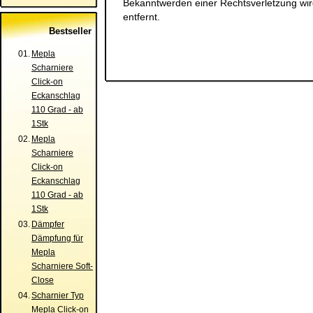
Bekanntwerden einer Rechtsverletzung wi
entfernt.
Bestseller
01.
Mepla
Scharniere
Click-on
Eckanschlag
110 Grad - ab
1Stk
02.
Mepla
Scharniere
Click-on
Eckanschlag
110 Grad - ab
1Stk
03.
Dämpfer
Dämpfung für
Mepla
Scharniere Soft-
Close
04.
Scharnier Typ
Mepla Click-on