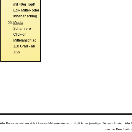
mit 40er Topf/
Eck- Mittel- oder
Innenanschlag
05.
Mepla
Scharniere
Click-on
Mittelanschlag
110 Grad - ab
1Stk
Alle Preise verstehen sich inklusive Mehrwertsteuer zuzüglich der jeweiligen Versandkosten. A
nur der Beschreibu