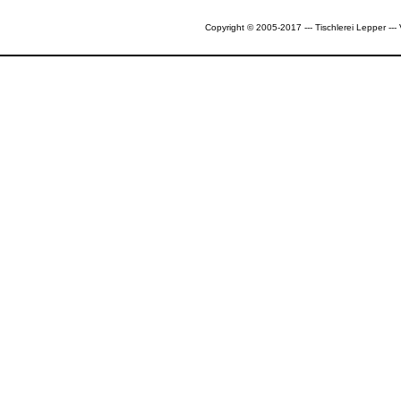
Copyright © 2005-2017 --- Tischlerei Lepper --