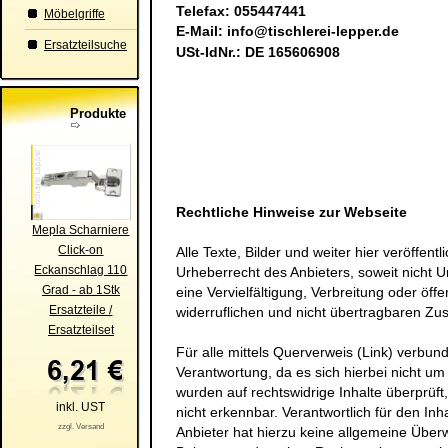
Telefax: 055447441
Möbelgriffe
E-Mail:
info@tischlerei-lepper.de
Ersatzteilsuche
USt-IdNr.: DE 165606908
Produkte
Rechtliche Hinweise zur Webseite
Mepla Scharniere
Click-on
Alle Texte, Bilder und weiter hier veröffen
Eckanschlag 110
Urheberrecht des Anbieters, soweit nicht Ur
Grad - ab 1Stk
eine Vervielfältigung, Verbreitung oder öff
Ersatzteile /
widerruflichen und nicht übertragbaren Zu
Ersatzteilset
Für alle mittels Querverweis (Link) verbu
Verantwortung, da es sich hierbei nicht um 
wurden auf rechtswidrige Inhalte überprüft
inkl. UST
nicht erkennbar. Verantwortlich für den Inha
zzgl. Versand
Anbieter hat hierzu keine allgemeine Über