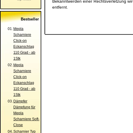
Bekanntwerden einer Rechtsverletzung wi
entfernt.
Bestseller
01.
Mepla
Scharniere
Click-on
Eckanschlag
110 Grad - ab
1Stk
02.
Mepla
Scharniere
Click-on
Eckanschlag
110 Grad - ab
1Stk
03.
Dämpfer
Dämpfung für
Mepla
Scharniere Soft-
Close
04.
Scharnier Typ