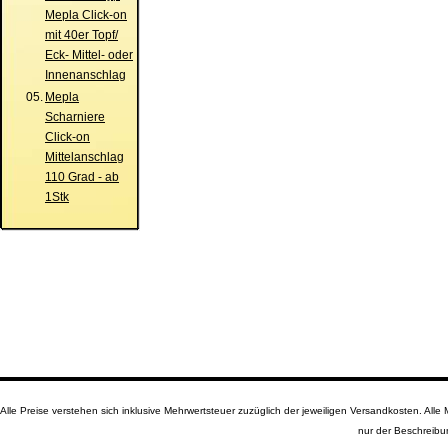
Mepla Click-on
mit 40er Topf/
Eck- Mittel- oder
Innenanschlag
05.
Mepla
Scharniere
Click-on
Mittelanschlag
110 Grad - ab
1Stk
Alle Preise verstehen sich inklusive Mehrwertsteuer zuzüglich der jeweiligen Versandkosten. A
nur der Beschreibu