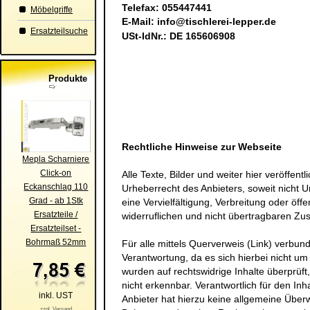
Telefax: 055447441
Möbelgriffe
E-Mail:
info@tischlerei-lepper.de
Ersatzteilsuche
USt-IdNr.: DE 165606908
Produkte
Rechtliche Hinweise zur Webseite
Mepla Scharniere
Click-on
Alle Texte, Bilder und weiter hier veröffen
Eckanschlag 110
Urheberrecht des Anbieters, soweit nicht Ur
Grad - ab 1Stk
eine Vervielfältigung, Verbreitung oder öff
Ersatzteile /
widerruflichen und nicht übertragbaren Zu
Ersatzteilset -
Bohrmaß 52mm
Für alle mittels Querverweis (Link) verbu
Verantwortung, da es sich hierbei nicht um 
wurden auf rechtswidrige Inhalte überprüft
nicht erkennbar. Verantwortlich für den Inha
inkl. UST
Anbieter hat hierzu keine allgemeine Über
zzgl. Versand