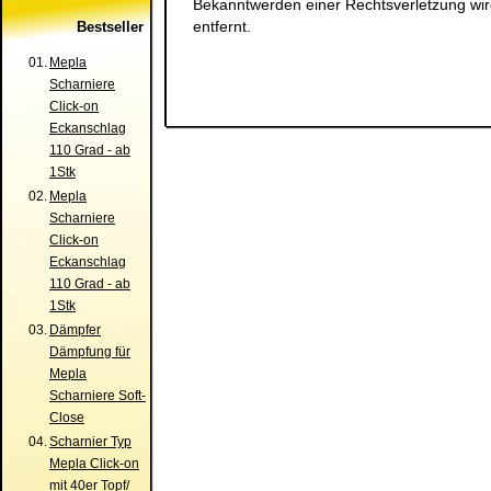
Bekanntwerden einer Rechtsverletzung wi
entfernt.
Bestseller
01.
Mepla
Scharniere
Click-on
Eckanschlag
110 Grad - ab
1Stk
02.
Mepla
Scharniere
Click-on
Eckanschlag
110 Grad - ab
1Stk
03.
Dämpfer
Dämpfung für
Mepla
Scharniere Soft-
Close
04.
Scharnier Typ
Mepla Click-on
mit 40er Topf/