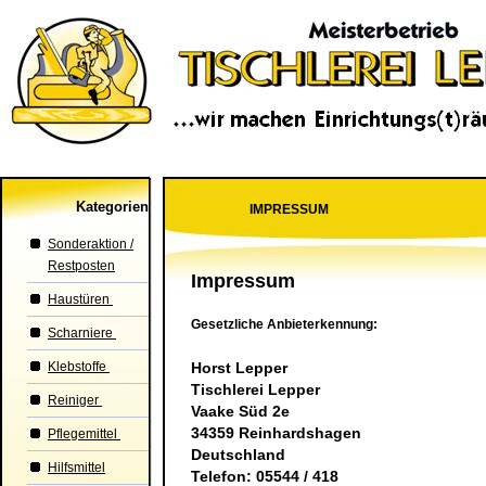
Kategorien
IMPRESSUM
Sonderaktion /
Restposten
Impressum
Haustüren
Gesetzliche Anbieterkennung:
Scharniere
Klebstoffe
Horst Lepper
Tischlerei Lepper
Reiniger
Vaake Süd 2e
34359 Reinhardshagen
Pflegemittel
Deutschland
Hilfsmittel
Telefon: 05544 / 418