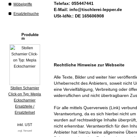
Telefax: 055447441
Möbelgriffe
E-Mail:
info@tischlerei-lepper.de
Ersatzteilsuche
USt-IdNr.: DE 165606908
Produkte
Rechtliche Hinweise zur Webseite
Alle Texte, Bilder und weiter hier veröffen
Urheberrecht des Anbieters, soweit nicht Ur
Stollen Scharnier
eine Vervielfältigung, Verbreitung oder öff
Click-on Typ: Mepla
widerruflichen und nicht übertragbaren Zu
Eckscharnier
Ersatzteile /
Für alle mittels Querverweis (Link) verbu
Ersatzteilset
Verantwortung, da es sich hierbei nicht um 
wurden auf rechtswidrige Inhalte überprüft
inkl. UST
nicht erkennbar. Verantwortlich für den Inha
zzgl. Versand
Anbieter hat hierzu keine allgemeine Über