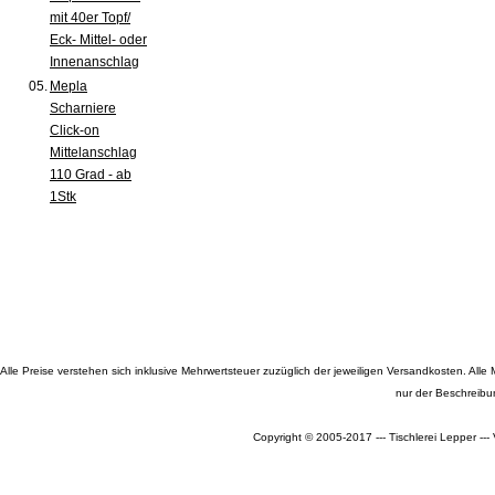
mit 40er Topf/
Eck- Mittel- oder
Innenanschlag
05.
Mepla
Scharniere
Click-on
Mittelanschlag
110 Grad - ab
1Stk
Alle Preise verstehen sich inklusive Mehrwertsteuer zuzüglich der jeweiligen Versandkosten. A
nur der Beschreibu
Copyright © 2005-2017 --- Tischlerei Lepper --