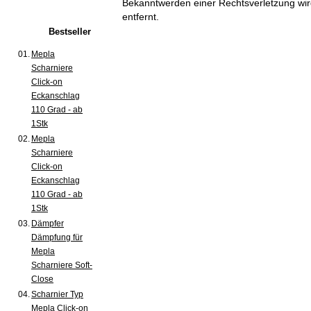
Bekanntwerden einer Rechtsverletzung wi
entfernt.
Bestseller
01.
Mepla
Scharniere
Click-on
Eckanschlag
110 Grad - ab
1Stk
02.
Mepla
Scharniere
Click-on
Eckanschlag
110 Grad - ab
1Stk
03.
Dämpfer
Dämpfung für
Mepla
Scharniere Soft-
Close
04.
Scharnier Typ
Mepla Click-on