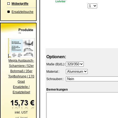
Möbelgriffe
Ersatzteilsuche
Produkte
Optionen:
Mepla Austausch-
Maße (B)/(L)::
Scharniere / 52er
Bohrmaß / 35er
Material::
Topfbohrung / 170
Schrauben::
Grad
Ersatzteile /
Bemerkungen
Ersatzteilset
inkl. UST
zzgl. Versand