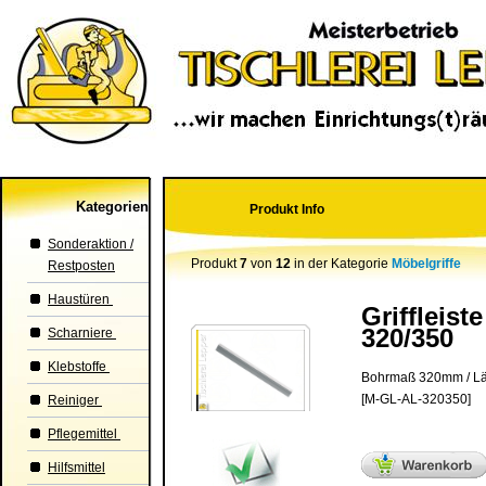
Kategorien
Produkt Info
Sonderaktion /
Produkt
7
von
12
in der Kategorie
Möbelgriffe
Restposten
Haustüren
Griffleist
320/350
Scharniere
Klebstoffe
Bohrmaß 320mm / L
[M-GL-AL-320350]
Reiniger
Pflegemittel
Hilfsmittel