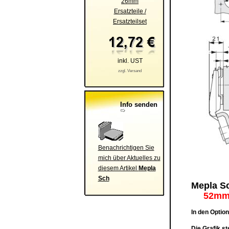
26mm
Ersatzteile /
Ersatzteilset
inkl. UST
zzgl. Versand
Info senden
Benachrichtigen Sie
mich über Aktuelles zu
diesem Artikel
Mepla
Sch
Mepla Sc
52mm 
In den Optio
Die Grafik s