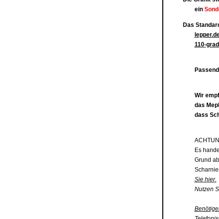
ein
Sond
Das Standard
lepper.
110-gra
Passende
Wir empf
das Mepl
dass Sch
ACHTUN
Es hande
Grund ab
Scharnie
Sie hier.
Nutzen S
Benötigen
Telefoni