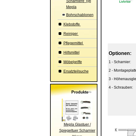
Scharniere Typ
Mepla
Bohrschablonen
Klebstoffe
Reiniger
Pflegemittel
Hilfsmittel
Optionen:
Möbelgriffe
1 - Scharnier:
2 - Montageplatt
Ersatzteilsuche
3 - Höhenausgle
4 - Schrauben:
Produkte
Mepla Glastuer /
Spiegeltuer Scharnier