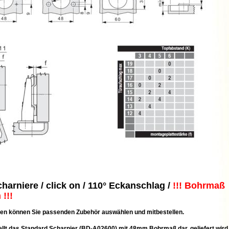
harniere / click on / 110° Eckanschlag /
!!! Bohrmaß
!!!
nen können Sie passenden Zubehör auswählen und mitbestellen.
tellt das Standard Scharnier (BD-A02600) mit 48mm Bohrmaß dar, geliefert wird