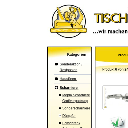
Kategorien
Produk
Sonderaktion /
Produkt
6
von
2
Restposten
Haustüren
Scharniere
Mepla Scharniere
Großverpackung
Sonderscharniere
Dämpfer
Eckschrank