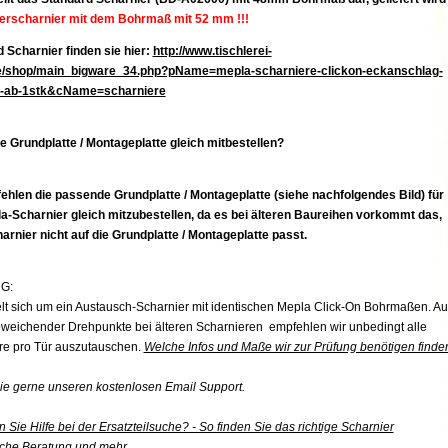
erscharnier mit dem Bohrmaß mit 52 mm !!!
 Scharnier finden sie hier:
http://www.tischlerei-
de/shop/main_bigware_34.php?pName=mepla-scharniere-clickon-eckanschlag-
d-ab-1stk&cName=scharniere
 Grundplatte / Montageplatte gleich mitbestellen?
ehlen die passende
Grundplatte / Montageplatte (siehe nachfolgendes Bild) für
a-Scharnier gleich mitzubestellen, da es bei älteren Baureihen vorkommt das,
arnier nicht auf die
Grundplatte / Montageplatte passt.
G:
lt sich um ein Austausch-Scharnier mit identischen Mepla Click-On Bohrmaßen. Au
weichender Drehpunkte bei älteren Scharnieren empfehlen wir unbedingt alle
re pro Tür auszutauschen.
Welche Infos und Maße wir zur Prüfung benötigen finde
ie gerne unseren kostenlosen Email Support.
 Sie Hilfe bei der Ersatzteilsuche? - So finden Sie das richtige Scharnier
sche Beratung und mehr...