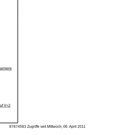
arniere
uf V=2
87874583 Zugriffe seit Mittwoch, 06. April 2011