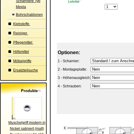
Scharniere Typ
Mepla
Bohrschablonen
Klebstoffe
Reiniger
Pflegemittel
Hilfsmittel
Optionen:
Möbelgriffe
1 - Scharnier:
2 - Montageplatte:
Ersatzteilsuche
3 - Höhenausgleich:
4 - Schrauben:
Produkte
Muschelgriff modern in
Nickel satiniert (matt)