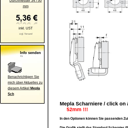
Durchmesser 34 / 50
mm
inkl. UST
zzgl. Versand
Info senden
Benachrichtigen Sie
mich über Aktuelles zu
diesem Artikel
Mepla
Sch
Mepla Scharniere / click on
52mm !!!
In den Optionen können Sie passenden Zu
Die Grafik stellt das Standard Scharnier