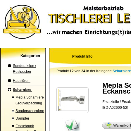
Kategorien
Produkt Info
Sonderaktion /
Produkt
12
von
24
in der Kategorie
Scharnier
Restposten
Haustüren
Mepla Sc
Eckansch
Scharniere
Mepla Scharniere
Ersatzteile / Ers
Großverpackung
[BD-A02600-52]
Sonderscharniere
Dämpfer
Eckschrank