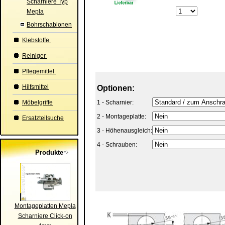
Scharniere Typ
Mepla
Bohrschablonen
Klebstoffe
Reiniger
Pflegemittel
Hilfsmittel
Optionen:
Möbelgriffe
1 - Scharnier:
2 - Montageplatte:
Ersatzteilsuche
3 - Höhenausgleich:
4 - Schrauben:
Produkte
Montageplatten Mepla
Scharniere Click-on