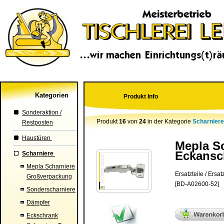
Kategorien
Produkt Info
Sonderaktion /
Produkt
16
von
24
in der Kategorie
Scharnier
Restposten
Haustüren
Mepla Sc
Eckansch
Scharniere
Mepla Scharniere
Ersatzteile / Ers
Großverpackung
[BD-A02600-52]
Sonderscharniere
Dämpfer
Eckschrank