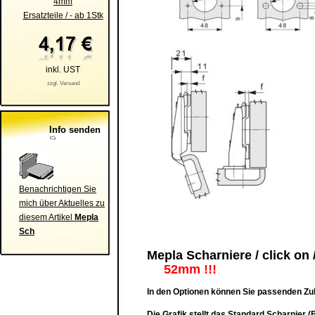
4mm
Ersatzteile / - ab 1Stk
inkl. UST
zzgl. Versand
Info senden
Benachrichtigen Sie
mich über Aktuelles zu
diesem Artikel
Mepla
Sch
Mepla Scharniere / click on
52mm !!!
In den Optionen können Sie passenden Zu
Die Grafik stellt das Standard Scharnier