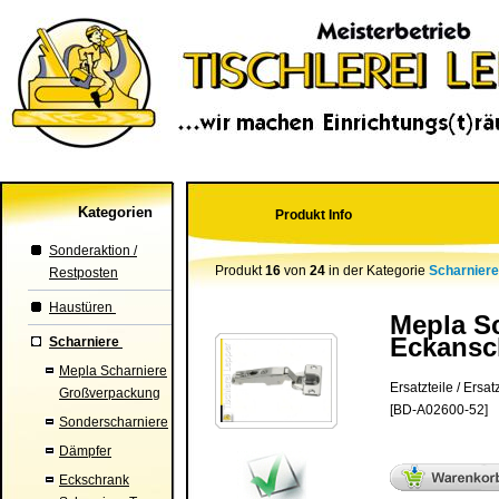
Kategorien
Produkt Info
Sonderaktion /
Produkt
16
von
24
in der Kategorie
Scharnier
Restposten
Haustüren
Mepla Sc
Eckansch
Scharniere
Mepla Scharniere
Ersatzteile / Ers
Großverpackung
[BD-A02600-52]
Sonderscharniere
Dämpfer
Eckschrank