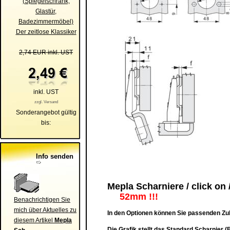
(Spiegelschrank,
Glastür,
Badezimmermöbel)
Der zeitlose Klassiker
2,74 EUR inkl. UST
inkl. UST
zzgl. Versand
Sonderangebot gültig
bis:
Info senden
Mepla Scharniere / click on
52mm !!!
Benachrichtigen Sie
mich über Aktuelles zu
In den Optionen können Sie passenden Zu
diesem Artikel
Mepla
Die Grafik stellt das Standard Scharnier