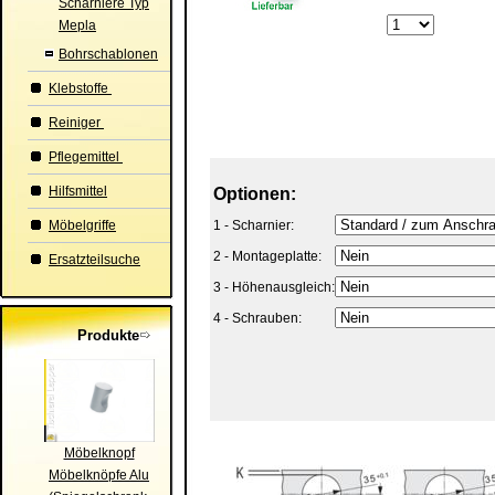
Scharniere Typ
Mepla
Bohrschablonen
Klebstoffe
Reiniger
Pflegemittel
Hilfsmittel
Optionen:
Möbelgriffe
1 - Scharnier:
2 - Montageplatte:
Ersatzteilsuche
3 - Höhenausgleich:
4 - Schrauben:
Produkte
Möbelknopf
Möbelknöpfe Alu