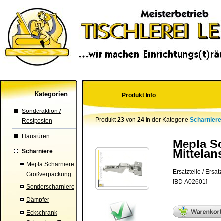
Kategorien
Produkt Info
Sonderaktion /
Produkt
23
von
24
in der Kategorie
Scharnier
Restposten
Haustüren
Mepla Sc
Mittelan
Scharniere
Mepla Scharniere
Ersatzteile / Ersatz
Großverpackung
[BD-A02601]
Sonderscharniere
Dämpfer
Eckschrank