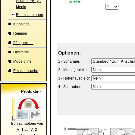
Scharniere Typ
Mepla
Bohrschablonen
Klebstoffe
Reiniger
Pflegemittel
Hilfsmittel
Optionen:
Möbelgriffe
1 - Scharnier:
2 - Montageplatte:
Ersatzteilsuche
3 - Höhenausgleich:
4 - Schrauben:
Produkte
Bohrschablone von
V=1 auf V=2