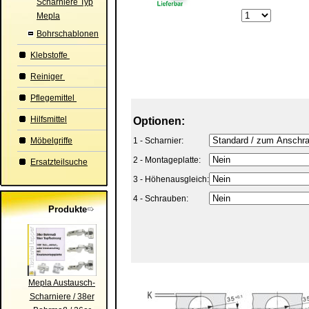
Scharniere Typ
Mepla
Bohrschablonen
Klebstoffe
Reiniger
Pflegemittel
Hilfsmittel
Optionen:
Möbelgriffe
1 - Scharnier:
2 - Montageplatte:
Ersatzteilsuche
3 - Höhenausgleich:
4 - Schrauben:
Produkte
Mepla Austausch-
Scharniere / 38er