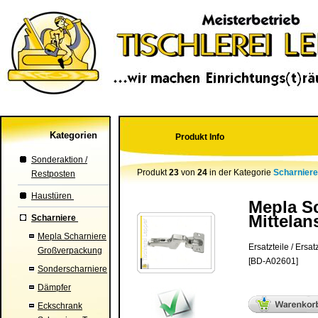
Kategorien
Produkt Info
Sonderaktion /
Produkt
23
von
24
in der Kategorie
Scharnier
Restposten
Haustüren
Mepla Sc
Mittelan
Scharniere
Mepla Scharniere
Ersatzteile / Ersatz
Großverpackung
[BD-A02601]
Sonderscharniere
Dämpfer
Eckschrank