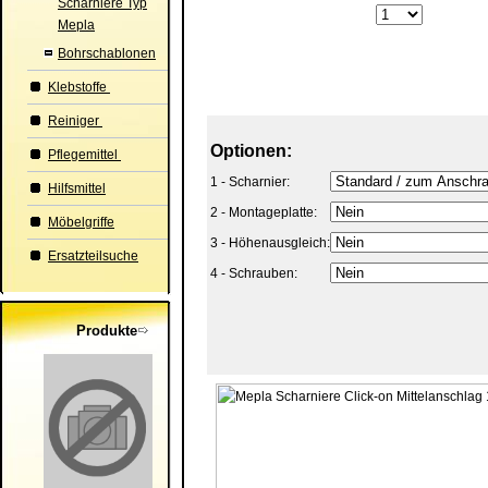
Scharniere Typ
Mepla
Bohrschablonen
Klebstoffe
Reiniger
Optionen:
Pflegemittel
1 - Scharnier:
Hilfsmittel
2 - Montageplatte:
Möbelgriffe
3 - Höhenausgleich:
Ersatzteilsuche
4 - Schrauben:
Produkte