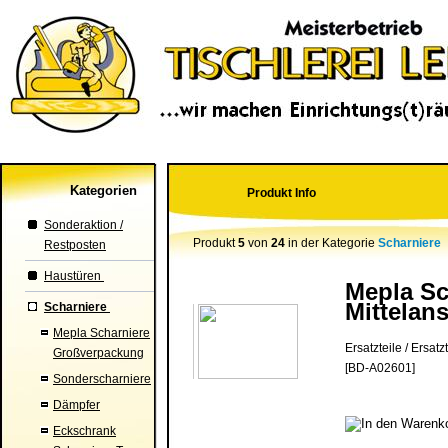
Kategorien
Produkt Info
Sonderaktion /
Produkt
5
von
24
in der Kategorie
Scharniere
Restposten
Haustüren
Mepla Sc
Mittelan
Scharniere
Mepla Scharniere
Ersatzteile / Ersatzt
Großverpackung
[BD-A02601]
Sonderscharniere
Dämpfer
Eckschrank