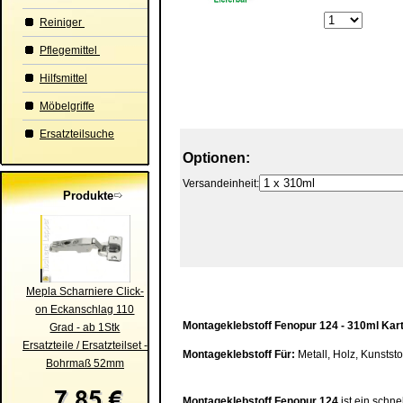
Reiniger
Pflegemittel
Hilfsmittel
Möbelgriffe
Ersatzteilsuche
Optionen:
Versandeinheit:
Produkte
Mepla Scharniere Click-
on Eckanschlag 110
Montageklebstoff
Fenopur 124 -
310ml Kar
Grad - ab 1Stk
Ersatzteile / Ersatzteilset -
Montageklebstoff
Für:
Metall, Holz, Kunstst
Bohrmaß 52mm
Montageklebstoff
Fenopur 124
ist ein schnel