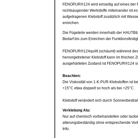
FENOPUR®124 wird einseitig auf eines der F
nichtsaugender Werkstoffe miteinander ist e
aufgetragenen Klebstoff zusätzlich mit Wass
erreichen.
Die Fügeteile werden innerhalb der HAUTBI
Bedarf bis zum Erreichen der Funktionsfestigk
FENOPUR®124quillt (schäumt) während des 
hervorgetretener Klebstoff kann im frischen
ausgehärteten Zustand ist FENOPUR®124 sch
Beachten:
Die Viskosität von 1-K-PUR-Klebstoffen ist be
+15°C etwa doppelt so hoch als bei +25°C.
Klebstoff verändert sich durch Sonnenbestrahl
Verklebung Alu:
Nur auf chemisch vorbehandelten oder lackier
alterungsbeständig ohne entsprechende Vor
Info.