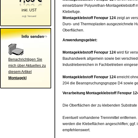
einsetzbarer Polyurethan-Montageklebstoff m
inkl. UST
Klebefuge.
zzgl. Versand
Montageklebstoff
Fenopur 124
zeigt an ver
Duro- und Thermoplasten ausgezeichnete Ha
Oberflächen.
Info senden
Anwendungsgebiet:
Montageklebstoff
Fenopur 124
wird für ver
Bauhandwerk allgemein sowie bei verschie
Benachrichtigen Sie
Industriebereichen in Fachbetrieben eingeset
mich über Aktuelles zu
diesem Artikel
Montageklebstoff
Fenopur 124
erreicht ohn
Montagekl
204 die Beanspruchungsgruppe D4 sowie ge
Verarbeitung
Montageklebstoff
Fenopur 12
Die Oberflächen der zu klebenden Substrate m
Eventuell vorhandene Trennmittel entfernen.
werden die Klebeflächen angeschliffen; ggf.
empfehlenswert.