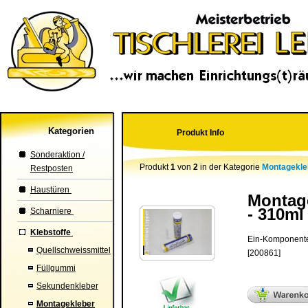
Kategorien
Produkt Info
Sonderaktion /
Produkt
1
von
2
in der Kategorie
Montagekle
Restposten
Haustüren
Montage
- 310ml
Scharniere
Klebstoffe
Ein-Komponenten
Quellschweissmittel
[200861]
Füllgummi
Sekundenkleber
Montagekleber