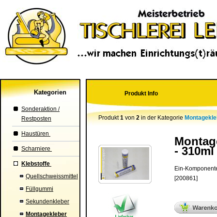
Kategorien
Produkt Info
Sonderaktion /
Produkt
1
von
2
in der Kategorie
Montagekle
Restposten
Haustüren
Montage
- 310ml
Scharniere
Klebstoffe
Ein-Komponenten
Quellschweissmittel
[200861]
Füllgummi
Sekundenkleber
Montagekleber