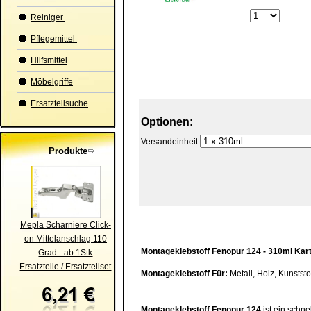
Reiniger
Pflegemittel
Hilfsmittel
Möbelgriffe
Ersatzteilsuche
Optionen:
Versandeinheit:
Produkte
Mepla Scharniere Click-
on Mittelanschlag 110
Montageklebstoff
Fenopur 124 -
310ml Kar
Grad - ab 1Stk
Ersatzteile / Ersatzteilset
Montageklebstoff
Für:
Metall, Holz, Kunstst
Montageklebstoff
Fenopur 124
ist ein schnel