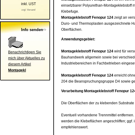
inkl. UST
einsetzbarer Polyurethan-Montageklebstoff m
zzgl. Versand
Klebefuge.
Montageklebstoff
Fenopur 124
zeigt an ver
Duro- und Thermoplasten ausgezeichnete Ha
Info senden
Oberflächen.
Anwendungsgebiet:
Montageklebstoff
Fenopur 124
wird für ver
Benachrichtigen Sie
Bauhandwerk allgemein sowie bei verschie
mich über Aktuelles zu
Industriebereichen in Fachbetrieben eingeset
diesem Artikel
Montagekl
Montageklebstoff
Fenopur 124
erreicht ohn
204 die Beanspruchungsgruppe D4 sowie ge
Verarbeitung
Montageklebstoff
Fenopur 12
Die Oberflächen der zu klebenden Substrate m
Eventuell vorhandene Trennmittel entfernen.
werden die Klebeflächen angeschliffen; ggf.
empfehlenswert.