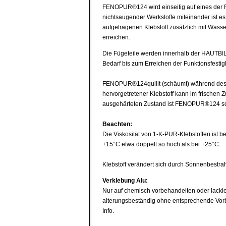
FENOPUR®124 wird einseitig auf eines der F
nichtsaugender Werkstoffe miteinander ist e
aufgetragenen Klebstoff zusätzlich mit Wass
erreichen.
Die Fügeteile werden innerhalb der HAUTBI
Bedarf bis zum Erreichen der Funktionsfestigk
FENOPUR®124quillt (schäumt) während des 
hervorgetretener Klebstoff kann im frischen
ausgehärteten Zustand ist FENOPUR®124 sch
Beachten:
Die Viskosität von 1-K-PUR-Klebstoffen ist be
+15°C etwa doppelt so hoch als bei +25°C.
Klebstoff verändert sich durch Sonnenbestrahl
Verklebung Alu:
Nur auf chemisch vorbehandelten oder lackier
alterungsbeständig ohne entsprechende Vor
Info.