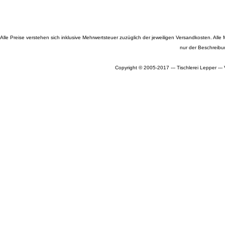
Alle Preise verstehen sich inklusive Mehrwertsteuer zuzüglich der jeweiligen Versandkosten. A
nur der Beschreibu
Copyright © 2005-2017 --- Tischlerei Lepper --