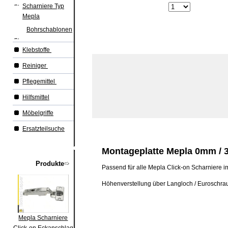
Scharniere Typ
Mepla
Bohrschablonen
Klebstoffe
Reiniger
Pflegemittel
Hilfsmittel
Möbelgriffe
Ersatzteilsuche
Montageplatte
Mepla
0mm
/
Produkte
Passend für alle Mepla Click-on Scharniere 
Höhenverstellung über Langloch / Euroschra
Mepla Scharniere