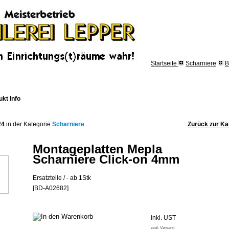
Startseite
Scharniere
B
kt Info
24
in der Kategorie
Scharniere
Zurück zur Ka
Montageplatten Mepla
Scharniere Click-on 4mm
Ersatzteile / - ab 1Stk
[BD-A02682]
inkl. UST
zzgl. Versand