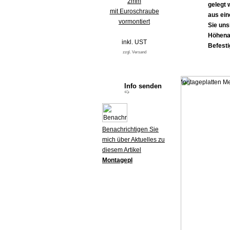
2mm
gelegt 
mit Euroschraube
aus ei
vormontiert
Sie uns
Höhenau
inkl. UST
Befesti
zzgl. Versand
Info senden
Benachrichtigen Sie
mich über Aktuelles zu
diesem Artikel
Montagepl