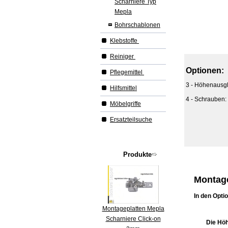
Scharniere Typ
Mepla
Bohrschablonen
Klebstoffe
Reiniger
Optionen:
Pflegemittel
3 - Höhenausgl
Hilfsmittel
4 - Schrauben:
Möbelgriffe
Ersatzteilsuche
Produkte
Montage
In den Opti
Montageplatten Mepla
Scharniere Click-on
Die Höh