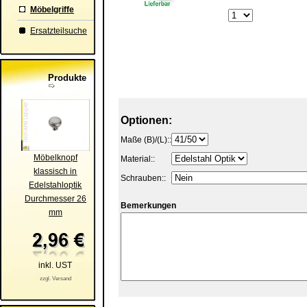
Möbelgriffe
Ersatzteilsuche
Produkte
Optionen:
Maße (B)/(L)::
Möbelknopf
Material::
klassisch in
Schrauben::
Edelstahloptik
Durchmesser 26
Bemerkungen
mm
inkl. UST
zzgl. Versand