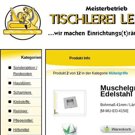
Kategorien
Produkt Info
Sonderaktion /
Produkt
2
von
12
in der Kategorie
Möbelgriffe
Restposten
Haustüren
Muschelgr
Edelstahl
Scharniere
Klebstoffe
Bohrmaß 41mm / Lä
[M-MU-EO-4150]
Reiniger
Pflegemittel
Hilfsmittel