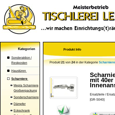
Kategorien
Produkt Info
Sonderaktion /
Produkt
21
von
24
in der Kategorie
Scharnier
Restposten
Haustüren
Scharnie
mit 40er
Scharniere
Innenan
Mepla Scharniere
Großverpackung
Ersatzteile / Ersatz
Sonderscharniere
[GR-S040]
Dämpfer
Eckschrank