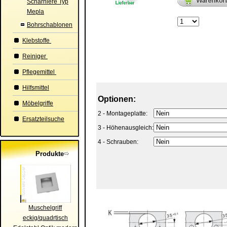
Scharniere Typ
Mepla
Bohrschablonen
Klebstoffe
Reiniger
Pflegemittel
Hilfsmittel
Optionen:
Möbelgriffe
2 - Montageplatte:
Ersatzteilsuche
3 - Höhenausgleich:
4 - Schrauben:
Produkte
Muschelgriff
eckig/quadrtisch