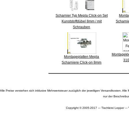
Scharnier Typ Mepla Click-on Set
Monta
Kunststoffdübel 8mm / mit
Scharni
Schrauben
Montagekle
Montageplatten Mepla
310
Scharniere Click-on 8mm
Alle Preise verstehen sich inklusive Mehrwertsteuer zuzüglich der jeweiligen Versandkosten. A
nur der Beschreibu
Copyright © 2005-2017 --- Tischlerei Lepper --