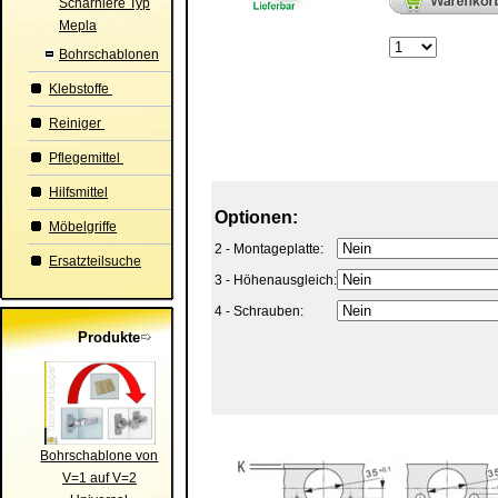
Scharniere Typ
Mepla
Bohrschablonen
Klebstoffe
Reiniger
Pflegemittel
Hilfsmittel
Optionen:
Möbelgriffe
2 - Montageplatte:
Ersatzteilsuche
3 - Höhenausgleich:
4 - Schrauben:
Produkte
Bohrschablone von
V=1 auf V=2