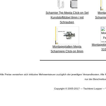
Scharnier Typ Mepla Click-on Set
Monta
Kunststoffdübel 8mm / mit
Scharni
Schrauben
Montagekle
Montageplatten Mepla
310
Scharniere Click-on 8mm
Alle Preise verstehen sich inklusive Mehrwertsteuer zuzüglich der jeweiligen Versandkosten. A
nur der Beschreibu
Copyright © 2005-2017 --- Tischlerei Lepper --