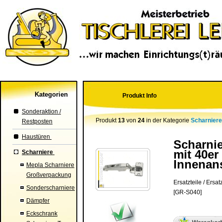
Kategorien
Produkt Info
Sonderaktion /
Produkt
13
von
24
in der Kategorie
Scharnier
Restposten
Haustüren
Scharnie
mit 40er
Scharniere
Innenan
Mepla Scharniere
Großverpackung
Ersatzteile / Ersatz
Sonderscharniere
[GR-S040]
Dämpfer
Eckschrank