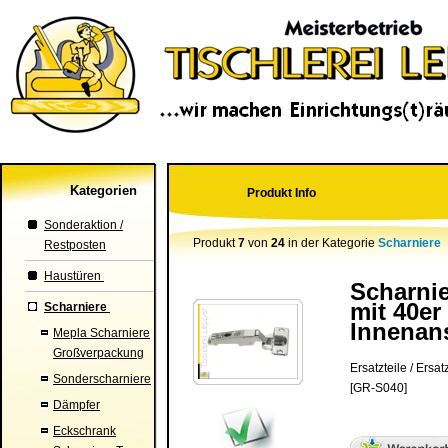
Kategorien
Produkt Info
Sonderaktion /
Produkt
7
von
24
in der Kategorie
Scharniere
Restposten
Haustüren
Scharnie
mit 40er
Scharniere
Innenan
Mepla Scharniere
Großverpackung
Ersatzteile / Ersatz
Sonderscharniere
[GR-S040]
Dämpfer
Eckschrank