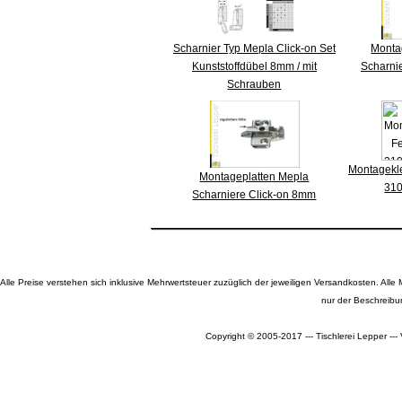
Scharnier Typ Mepla Click-on Set
Monta
Kunststoffdübel 8mm / mit
Scharni
Schrauben
Montagekle
Montageplatten Mepla
310
Scharniere Click-on 8mm
Alle Preise verstehen sich inklusive Mehrwertsteuer zuzüglich der jeweiligen Versandkosten. A
nur der Beschreibu
Copyright © 2005-2017 --- Tischlerei Lepper --