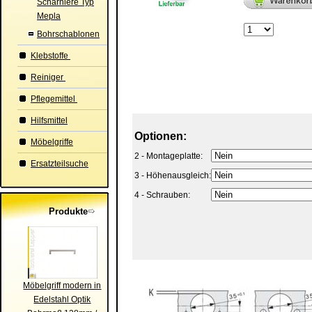
Scharniere Typ
Mepla
Bohrschablonen
Klebstoffe
Reiniger
Pflegemittel
Hilfsmittel
Optionen:
Möbelgriffe
2 - Montageplatte:
Ersatzteilsuche
3 - Höhenausgleich:
4 - Schrauben:
Produkte
Möbelgriff modern in
Edelstahl Optik