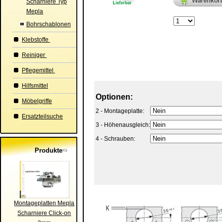
Scharniere Typ
Mepla
Bohrschablonen
Klebstoffe
Reiniger
Pflegemittel
Hilfsmittel
Optionen:
Möbelgriffe
2 - Montageplatte:
Ersatzteilsuche
3 - Höhenausgleich:
4 - Schrauben:
Produkte
Montageplatten Mepla
Scharniere Click-on