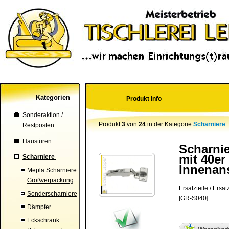
Kategorien
Produkt Info
Sonderaktion /
Produkt
3
von
24
in der Kategorie
Scharniere
Restposten
Haustüren
Scharnie
mit 40er
Scharniere
Innenan
Mepla Scharniere
Großverpackung
Ersatzteile / Ersatz
Sonderscharniere
[GR-S040]
Dämpfer
Eckschrank