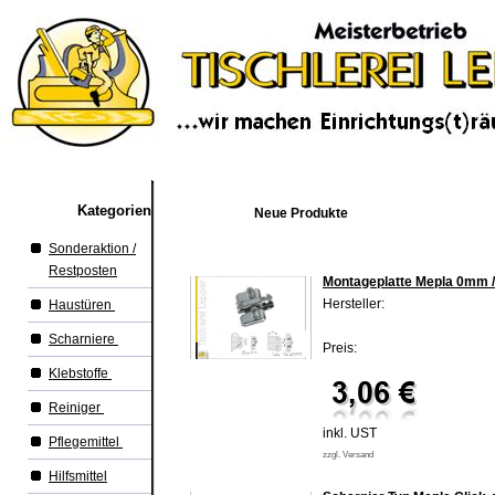
Kategorien
Neue Produkte
Sonderaktion /
Restposten
Montageplatte Mepla 0mm 
Hersteller:
Haustüren
Scharniere
Preis:
Klebstoffe
Reiniger
inkl. UST
Pflegemittel
zzgl. Versand
Hilfsmittel