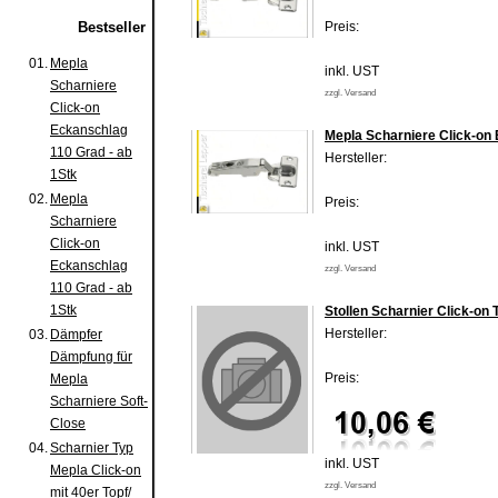
Bestseller
Preis:
01.
Mepla
inkl. UST
Scharniere
zzgl. Versand
Click-on
Eckanschlag
Mepla Scharniere Click-on 
110 Grad - ab
Hersteller:
1Stk
02.
Mepla
Preis:
Scharniere
Click-on
inkl. UST
Eckanschlag
zzgl. Versand
110 Grad - ab
1Stk
Stollen Scharnier Click-on
Hersteller:
03.
Dämpfer
Dämpfung für
Preis:
Mepla
Scharniere Soft-
Close
04.
Scharnier Typ
inkl. UST
Mepla Click-on
zzgl. Versand
mit 40er Topf/