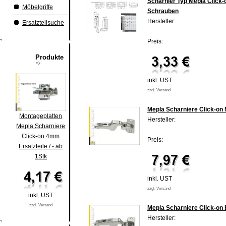
Scharnier Typ Mepla Click-
Möbelgriffe
Schrauben
Hersteller:
Ersatzteilsuche
Preis:
Produkte
inkl. UST
zzgl. Versand
Mepla Scharniere Click-on 
Montageplatten
Hersteller:
Mepla Scharniere
Click-on 4mm
Preis:
Ersatzteile / - ab
1Stk
inkl. UST
zzgl. Versand
inkl. UST
zzgl. Versand
Mepla Scharniere Click-on 
Hersteller: