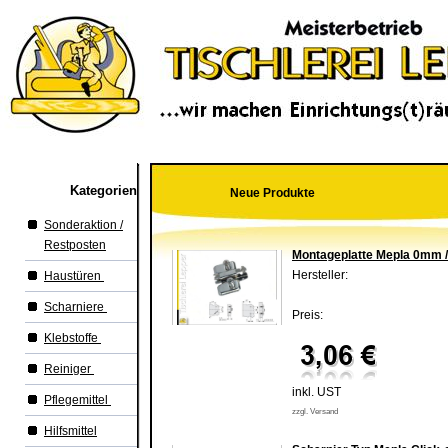
Kategorien
Neue Produkte
Sonderaktion /
Restposten
Montageplatte Mepla 0mm 
Hersteller:
Haustüren
Scharniere
Preis:
Klebstoffe
Reiniger
inkl. UST
Pflegemittel
zzgl. Versand
Hilfsmittel