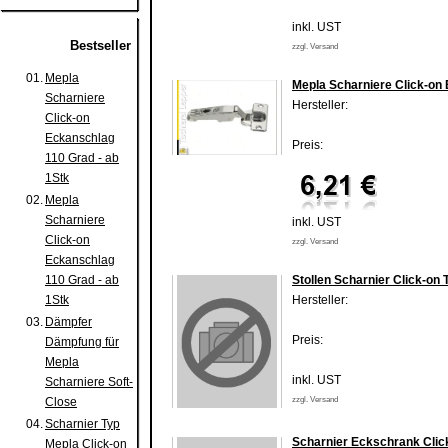
inkl. UST
Bestseller
zzgl. Versand
01.
Mepla
Mepla Scharniere Click-on 
Scharniere
Hersteller:
Click-on
Eckanschlag
Preis:
110 Grad - ab
1Stk
02.
Mepla
Scharniere
inkl. UST
Click-on
zzgl. Versand
Eckanschlag
110 Grad - ab
Stollen Scharnier Click-on
1Stk
Hersteller:
03.
Dämpfer
Preis:
Dämpfung für
Mepla
inkl. UST
Scharniere Soft-
Close
zzgl. Versand
04.
Scharnier Typ
Scharnier Eckschrank Clic
Mepla Click-on