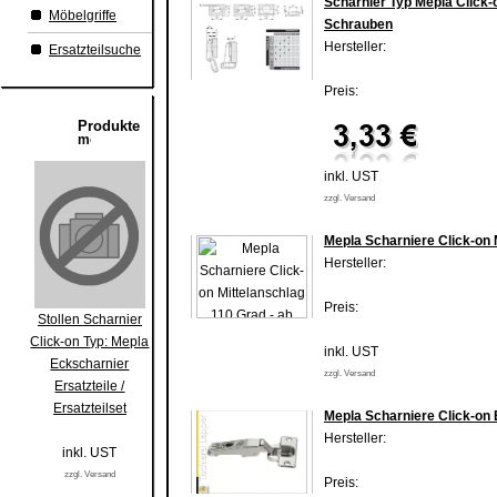
Scharnier Typ Mepla Click-
Möbelgriffe
Schrauben
Hersteller:
Ersatzteilsuche
Preis:
Produkte
inkl. UST
zzgl. Versand
Mepla Scharniere Click-on 
Hersteller:
Preis:
Stollen Scharnier
Click-on Typ: Mepla
inkl. UST
Eckscharnier
zzgl. Versand
Ersatzteile /
Ersatzteilset
Mepla Scharniere Click-on 
Hersteller:
inkl. UST
zzgl. Versand
Preis: