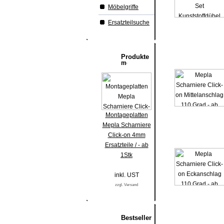
Möbelgriffe
Ersatzteilsuche
Produkte
Montageplatten
Mepla Scharniere
Click-on 4mm
Ersatzteile / - ab
1Stk
inkl. UST
zzgl. Versand
Bestseller