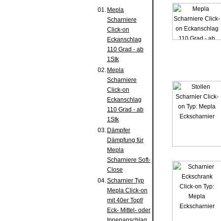
01.
Mepla
Scharniere
Click-on
Eckanschlag
110 Grad - ab
1Stk
02.
Mepla
Scharniere
Click-on
Eckanschlag
110 Grad - ab
1Stk
03.
Dämpfer
Dämpfung für
Mepla
Scharniere Soft-
Close
04.
Scharnier Typ
Mepla Click-on
mit 40er Topf/
Eck- Mittel- oder
Innenanschlag