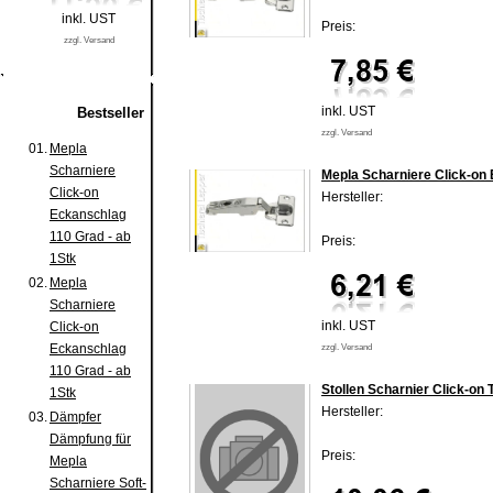
inkl. UST
Preis:
zzgl. Versand
inkl. UST
Bestseller
zzgl. Versand
01.
Mepla
Scharniere
Mepla Scharniere Click-on 
Click-on
Hersteller:
Eckanschlag
110 Grad - ab
Preis:
1Stk
02.
Mepla
Scharniere
inkl. UST
Click-on
Eckanschlag
zzgl. Versand
110 Grad - ab
Stollen Scharnier Click-on
1Stk
Hersteller:
03.
Dämpfer
Dämpfung für
Preis:
Mepla
Scharniere Soft-