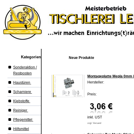
Kategorien
Neue Produkte
Sonderaktion /
Restposten
Montageplatte Mepla 0mm 
Hersteller:
Haustüren
Scharniere
Preis:
Klebstoffe
Reiniger
inkl. UST
Pflegemittel
zzgl. Versand
Hilfsmittel