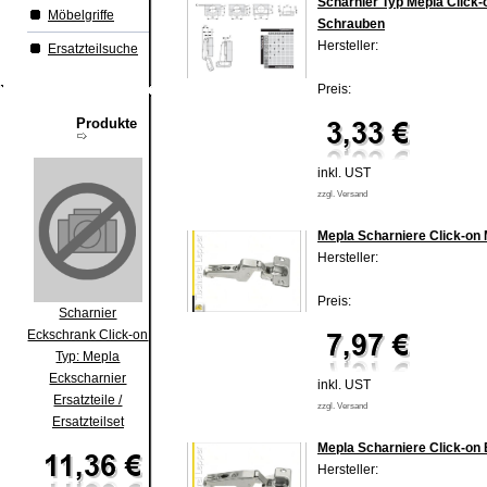
Scharnier Typ Mepla Click-
Möbelgriffe
Schrauben
Hersteller:
Ersatzteilsuche
Preis:
Produkte
inkl. UST
zzgl. Versand
Mepla Scharniere Click-on 
Hersteller:
Preis:
Scharnier
Eckschrank Click-on
Typ: Mepla
Eckscharnier
inkl. UST
Ersatzteile /
zzgl. Versand
Ersatzteilset
Mepla Scharniere Click-on 
Hersteller: