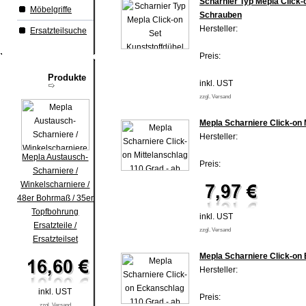
Scharnier Typ Mepla Click-
Möbelgriffe
Schrauben
Hersteller:
Ersatzteilsuche
Preis:
Produkte
inkl. UST
zzgl. Versand
Mepla Scharniere Click-on 
Hersteller:
Mepla Austausch-
Preis:
Scharniere /
Winkelscharniere /
48er Bohrmaß / 35er
Topfbohrung
inkl. UST
Ersatzteile /
zzgl. Versand
Ersatzteilset
Mepla Scharniere Click-on 
Hersteller:
inkl. UST
Preis:
zzgl. Versand