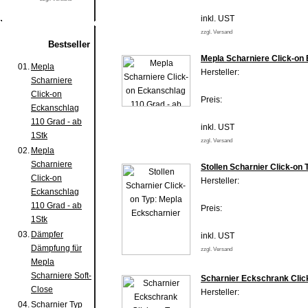
inkl. UST
zzgl. Versand
Bestseller
Mepla Scharniere Click-on 
01.
Mepla
Hersteller:
Scharniere
Click-on
Preis:
Eckanschlag
110 Grad - ab
inkl. UST
1Stk
zzgl. Versand
02.
Mepla
Scharniere
Stollen Scharnier Click-on
Click-on
Hersteller:
Eckanschlag
110 Grad - ab
Preis:
1Stk
03.
Dämpfer
inkl. UST
Dämpfung für
zzgl. Versand
Mepla
Scharniere Soft-
Scharnier Eckschrank Clic
Close
Hersteller:
04.
Scharnier Typ