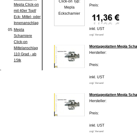
Mepla Click-on
Preis:
mit 40er Topf/
Eck- Mittel- oder
Innenanschlag
inkl. UST
05.
Mepla
zzgl. Versand
Scharniere
Click-on
Montageplatten Mepla Scha
Mittelanschlag
Hersteller:
110 Grad - ab
1Stk
Preis:
inkl. UST
zzgl. Versand
Montageplatten Mepla Scha
Hersteller:
Preis:
inkl. UST
zzgl. Versand