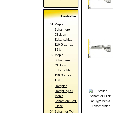
Bestseller
01.
Mepla
Scharniere
Click-on
Eckanschlag
110 Grad - ab
1Stk
02.
Mepla
Scharniere
Click-on
Eckanschlag
110 Grad - ab
1Stk
03.
Dämpfer
Dämpfung für
Mepla
Scharniere Soft-
Close
04.
Scharnier Typ