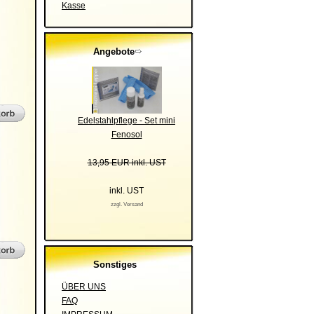
Kasse
Angebote
Edelstahlpflege - Set mini
Fenosol
13,95 EUR inkl. UST
inkl. UST
zzgl. Versand
Sonstiges
ÜBER UNS
FAQ