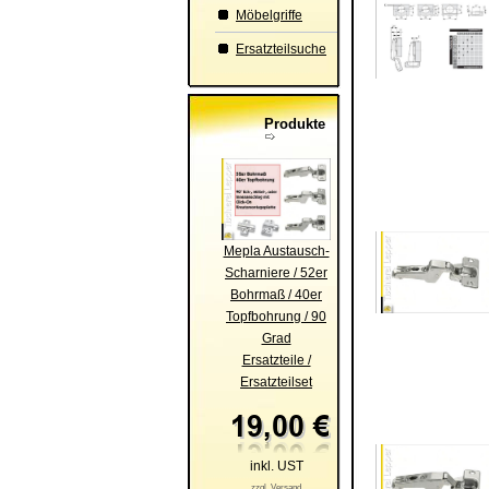
Möbelgriffe
Ersatzteilsuche
Produkte
Mepla Austausch-
Scharniere / 52er
Bohrmaß / 40er
Topfbohrung / 90
Grad
Ersatzteile /
Ersatzteilset
inkl. UST
zzgl. Versand