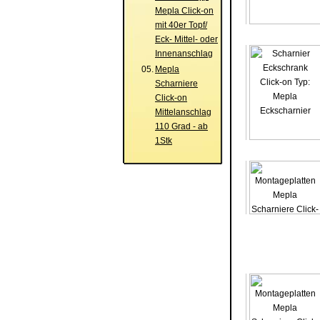
Mepla Click-on
mit 40er Topf/
Eck- Mittel- oder
Innenanschlag
05.
Mepla
Scharniere
Click-on
Mittelanschlag
110 Grad - ab
1Stk