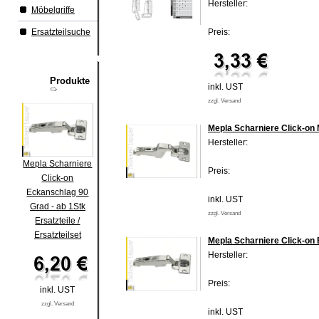
Hersteller:
Möbelgriffe
Ersatzteilsuche
Preis:
Produkte
inkl. UST
zzgl. Versand
Mepla Scharniere Click-on 
Hersteller:
Mepla Scharniere
Preis:
Click-on
Eckanschlag 90
inkl. UST
Grad - ab 1Stk
zzgl. Versand
Ersatzteile /
Ersatzteilset
Mepla Scharniere Click-on 
Hersteller:
Preis:
inkl. UST
zzgl. Versand
inkl. UST