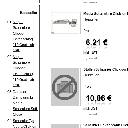
zzgl. Versand
Bestseller
Mepla Scharniere Click-on 
Hersteller:
01.
Mepla
Scharniere
Preis:
Click-on
Eckanschlag
110 Grad - ab
1Stk
inkl. UST
02.
Mepla
zzgl. Versand
Scharniere
Click-on
Stollen Scharnier Click-on
Eckanschlag
Hersteller:
110 Grad - ab
1Stk
Preis:
03.
Dämpfer
Dämpfung für
Mepla
inkl. UST
Scharniere Soft-
Close
zzgl. Versand
04.
Scharnier Typ
Scharnier Eckschrank Clic
Mepla Click-on