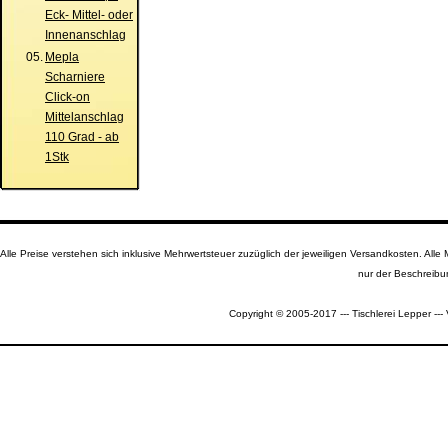
Eck- Mittel- oder
Innenanschlag
05.
Mepla
Scharniere
Click-on
Mittelanschlag
110 Grad - ab
1Stk
Alle Preise verstehen sich inklusive Mehrwertsteuer zuzüglich der jeweiligen Versandkosten. A
nur der Beschreibu
Copyright © 2005-2017 --- Tischlerei Lepper --