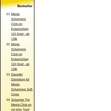
Bestseller
01.
Mepla
Scharniere
Click-on
Eckanschlag
110 Grad - ab
1Stk
02.
Mepla
Scharniere
Click-on
Eckanschlag
110 Grad - ab
1Stk
03.
Dämpfer
Dämpfung für
Mepla
Scharniere Soft-
Close
04.
Scharnier Typ
Mepla Click-on
mit 40er Topf/