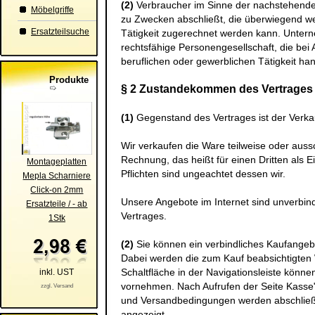
(2)
Verbraucher im Sinne der nachstehenden
Möbelgriffe
zu Zwecken abschließt, die überwiegend wed
Ersatzteilsuche
Tätigkeit zugerechnet werden kann. Unterne
rechtsfähige Personengesellschaft, die bei
beruflichen oder gewerblichen Tätigkeit han
Produkte
§ 2 Zustandekommen des Vertrages
(1)
Gegenstand des Vertrages ist der Verk
Wir verkaufen die Ware teilweise oder aus
Rechnung, das heißt für einen Dritten als 
Montageplatten
Pflichten sind ungeachtet dessen wir.
Mepla Scharniere
Click-on 2mm
Unsere Angebote im Internet sind unverbind
Ersatzteile / - ab
Vertrages.
1Stk
(2)
Sie können ein verbindliches Kaufange
Dabei werden die zum Kauf beabsichtigte
Schaltfläche in der Navigationsleiste könn
inkl. UST
vornehmen. Nach Aufrufen der Seite Kasse
zzgl. Versand
und Versandbedingungen werden abschließen
angezeigt.