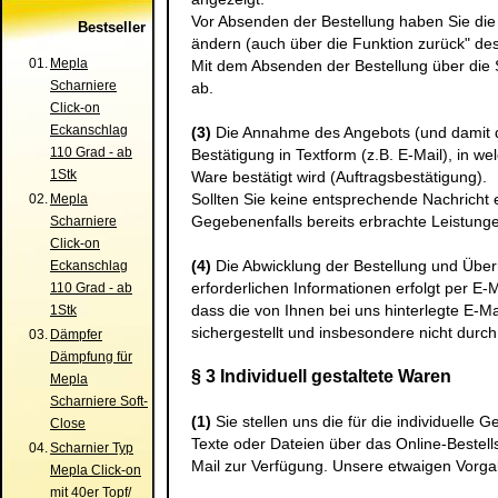
Vor Absenden der Bestellung haben Sie die
Bestseller
ändern (auch über die Funktion zurück" de
01.
Mepla
Mit dem Absenden der Bestellung über die S
Scharniere
ab.
Click-on
Eckanschlag
(3)
Die Annahme des Angebots (und damit de
110 Grad - ab
Bestätigung in Textform (z.B. E-Mail), in w
1Stk
Ware bestätigt wird (Auftragsbestätigung).
Sollten Sie keine entsprechende Nachricht 
02.
Mepla
Gegebenenfalls bereits erbrachte Leistunge
Scharniere
Click-on
(4)
Die Abwicklung der Bestellung und Über
Eckanschlag
erforderlichen Informationen erfolgt per E-M
110 Grad - ab
dass die von Ihnen bei uns hinterlegte E-Ma
1Stk
sichergestellt und insbesondere nicht durch
03.
Dämpfer
Dämpfung für
§ 3 Individuell gestaltete Waren
Mepla
Scharniere Soft-
(1)
Sie stellen uns die für die individuelle
Close
Texte oder Dateien über das Online-Bestel
04.
Scharnier Typ
Mail zur Verfügung. Unsere etwaigen Vorga
Mepla Click-on
mit 40er Topf/