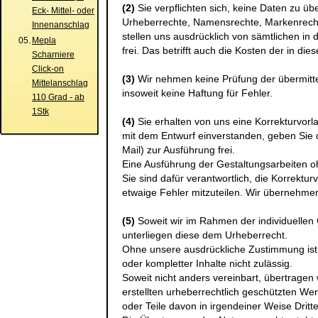
(2)
Sie verpflichten sich, keine Daten zu üb
Eck- Mittel- oder
Urheberrechte, Namensrechte, Markenrecht
Innenanschlag
stellen uns ausdrücklich von sämtlichen 
05.
Mepla
frei. Das betrifft auch die Kosten der in d
Scharniere
Click-on
(3)
Wir nehmen keine Prüfung der übermitte
Mittelanschlag
insoweit keine Haftung für Fehler.
110 Grad - ab
1Stk
(4)
Sie erhalten von uns eine Korrekturvorla
mit dem Entwurf einverstanden, geben Sie 
Mail) zur Ausführung frei.
Eine Ausführung der Gestaltungsarbeiten oh
Sie sind dafür verantwortlich, die Korrektur
etwaige Fehler mitzuteilen. Wir übernehmen
(5)
Soweit wir im Rahmen der individuellen G
unterliegen diese dem Urheberrecht.
Ohne unsere ausdrückliche Zustimmung ist
oder kompletter Inhalte nicht zulässig.
Soweit nicht anders vereinbart, übertragen 
erstellten urheberrechtlich geschützten We
oder Teile davon in irgendeiner Weise Dritt