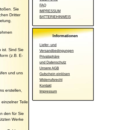
FAQ
toßen. Sie
IMPRESSUM
hen Dritter
BATTERIEHINWEIS
retung.
rnehmen
Informationen
Liefer- und
ist. Sind Sie
Versandbedingungen
orm (z.B. E-
Privatsphäre
und Datenschutz
Unsere AGB
rüfen und uns
Gutschein einlösen
Widerrufsrecht
Kontakt
ns erstellen,
Impressum
einzelner Teile
n den für Sie
hützten Werke