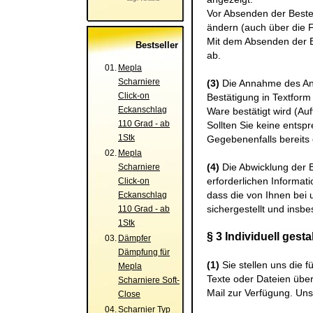
Vor Absenden der Bestel
ändern (auch über die F
Mit dem Absenden der Be
Bestseller
ab.
01.
Mepla
Scharniere
(3)
Die Annahme des Ange
Click-on
Bestätigung in Textform 
Eckanschlag
Ware bestätigt wird (Auf
110 Grad - ab
Sollten Sie keine entsp
1Stk
Gegebenenfalls bereits 
02.
Mepla
(4)
Die Abwicklung der 
Scharniere
erforderlichen Informati
Click-on
dass die von Ihnen bei 
Eckanschlag
sichergestellt und insbe
110 Grad - ab
1Stk
§ 3 Individuell gest
03.
Dämpfer
Dämpfung für
(1)
Sie stellen uns die 
Mepla
Texte oder Dateien über
Scharniere Soft-
Mail zur Verfügung. Un
Close
04.
Scharnier Typ