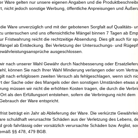
der Ware gelten nur unsere eigenen Angaben und die Produktbeschrei
art, nicht jedoch sonstige Werbung, öffentliche Anpreisungen und Äuße
t, die Ware unverzüglich und mit der gebotenen Sorgfalt auf Qualitäts- u
 untersuchen und uns offensichtliche Mängel binnen 7 Tagen ab Em
zur Fristwahrung reicht die rechtzeitige Absendung. Dies gilt auch für sp
 Mängel ab Entdeckung. Bei Verletzung der Untersuchungs- und Rügepfli
währleistungsansprüche ausgeschlossen.
 wir nach unserer Wahl Gewähr durch Nachbesserung oder Ersatzliefer
ehl, können Sie nach Ihrer Wahl Minderung verlangen oder vom Vertra
ilt nach erfolglosem zweiten Versuch als fehlgeschlagen, wenn sich ni
rt der Sache oder des Mangels oder den sonstigen Umständen etwas a
ung müssen wir nicht die erhöhten Kosten tragen, die durch die Verbr
rt als den Erfüllungsort entstehen, sofern die Verbringung nicht dem
brauch der Ware entspricht.
rist beträgt ein Jahr ab Ablieferung der Ware. Die verkürzte Gewährleist
bare schuldhaft verursachte Schäden aus der Verletzung des Lebens, d
 grob fahrlässig oder vorsätzlich verursachte Schäden bzw. Arglist, so
gemäß §§ 478, 479 BGB.