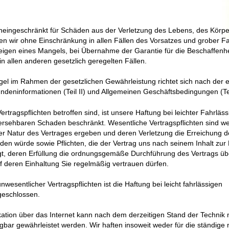
uneingeschränkt für Schäden aus der Verletzung des Lebens, des Körpe
en wir ohne Einschränkung in allen Fällen des Vorsatzes und grober Fah
eigen eines Mangels, bei Übernahme der Garantie für die Beschaffenhe
 allen anderen gesetzlich geregelten Fällen.
ngel im Rahmen der gesetzlichen Gewährleistung richtet sich nach der
deninformationen (Teil II)
und Allgemeinen Geschäftsbedingungen (Tei
rtragspflichten betroffen sind, ist unsere Haftung bei leichter Fahrläss
ersehbaren Schaden beschränkt. Wesentliche Vertragspflichten sind we
 der Natur des Vertrages ergeben und deren Verletzung die Erreichung 
en würde sowie Pflichten, die der Vertrag uns nach seinem Inhalt zur
gt, deren Erfüllung die ordnungsgemäße Durchführung des Vertrags üb
 deren Einhaltung Sie regelmäßig vertrauen dürfen.
wesentlicher Vertragspflichten ist die Haftung bei leicht fahrlässigen
geschlossen.
ion über das Internet kann nach dem derzeitigen Stand der Technik ni
ügbar gewährleistet werden. Wir haften insoweit weder für die ständige