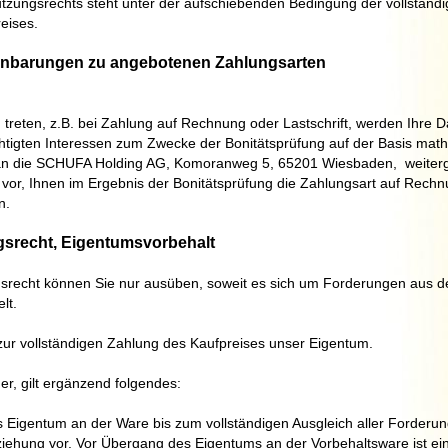
tzungsrechts steht unter der aufschiebenden Bedingung der vollständ
eises.
inbarungen zu angebotenen Zahlungsarten
g treten, z.B. bei Zahlung auf Rechnung oder Lastschrift, werden Ihre D
tigten Interessen zum Zwecke der Bonitätsprüfung auf der Basis mat
an die
SCHUFA Holding AG, Komoranweg 5, 65201 Wiesbaden,
weiter
vor, Ihnen im Ergebnis der Bonitätsprüfung die Zahlungsart auf Rech
n.
gsrecht
, Eigentumsvorbehalt
srecht können Sie nur ausüben, soweit es sich um Forderungen aus 
lt.
zur vollständigen Zahlung des Kaufpreises unser Eigentum.
r, gilt ergänzend folgendes:
s Eigentum an der Ware bis zum vollständigen Ausgleich aller Forderu
iehung vor. Vor Übergang des Eigentums an der Vorbehaltsware ist e