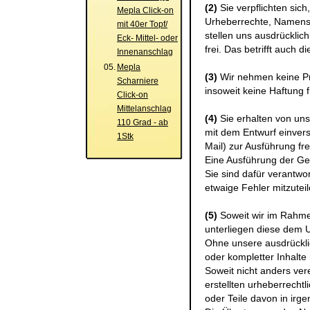
(2)
Sie verpflichten sic
Mepla Click-on
Urheberrechte, Namensr
mit 40er Topf/
stellen uns ausdrückli
Eck- Mittel- oder
frei. Das betrifft auch
Innenanschlag
05.
Mepla
(3)
Wir nehmen keine Pr
Scharniere
insoweit keine Haftung f
Click-on
Mittelanschlag
(4)
Sie erhalten von uns
110 Grad - ab
mit dem Entwurf einvers
1Stk
Mail) zur Ausführung fre
Eine Ausführung der Ges
Sie sind dafür verantwor
etwaige Fehler mitzutei
(5)
Soweit wir im Rahmen
unterliegen diese dem 
Ohne unsere ausdrückli
oder kompletter Inhalte 
Soweit nicht anders ver
erstellten urheberrecht
oder Teile davon in irge