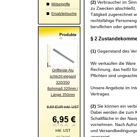
(2)
Verbraucher im Sinne
Möbelgriffe
zu Zwecken abschließt, 
Ersatzteilsuche
Tätigkeit zugerechnet w
rechtsfähige Personenge
beruflichen oder gewerbl
Produkte
§ 2 Zustandekomme
(1)
Gegenstand des Vert
Wir verkaufen die Ware
Rechnung, das heißt für
Griffleiste Alu
Pflichten sind ungeachte
schlicht elegant
320/350
Unsere Angebote im Inte
Bohrmaß 320mm /
Vertrages.
Länge 350mm
(2)
Sie können ein verb
8,69 EUR inkl. UST
Dabei werden die zum 
Schaltfläche in der Nav
vornehmen. Nach Aufruf
und Versandbedingungen
inkl. UST
angezeigt.
zzgl. Versand