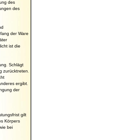
bung des
rungen des
nd
pfang der Ware
äter
cht ist die
ung. Schlägt
g zurücktreten.
cht
nderes ergibt.
ingung der
ungsfrist gilt
es Körpers
wie bei