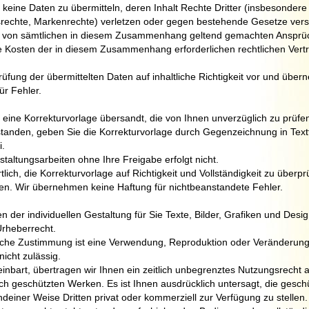
h, keine Daten zu übermitteln, deren Inhalt Rechte Dritter (insbesondere
echte, Markenrechte) verletzen oder gegen bestehende Gesetze vers
ch von sämtlichen in diesem Zusammenhang geltend gemachten Ansprüc
 die Kosten der in diesem Zusammenhang erforderlichen rechtlichen Vert
üfung der übermittelten Daten auf inhaltliche Richtigkeit vor und übe
ür Fehler.
 eine Korrekturvorlage übersandt, die von Ihnen unverzüglich zu prüfen 
tanden, geben Sie die Korrekturvorlage durch Gegenzeichnung in Textf
i.
taltungsarbeiten ohne Ihre Freigabe erfolgt nicht.
tlich, die Korrekturvorlage auf Richtigkeit und Vollständigkeit zu überp
len. Wir übernehmen keine Haftung für nichtbeanstandete Fehler.
 der individuellen Gestaltung für Sie Texte, Bilder, Grafiken und Desig
Urheberrecht.
che Zustimmung ist eine Verwendung, Reproduktion oder Veränderung 
nicht zulässig.
einbart, übertragen wir Ihnen ein zeitlich unbegrenztes Nutzungsrecht a
lich geschützten Werken. Es ist Ihnen ausdrücklich untersagt, die gesc
ndeiner Weise Dritten privat oder kommerziell zur Verfügung zu stellen.