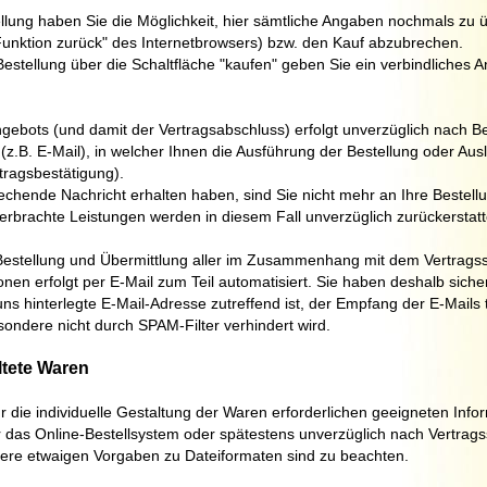
lung haben Sie die Möglichkeit, hier sämtliche Angaben nochmals zu 
unktion zurück" des Internetbrowsers) bzw. den Kauf abzubrechen.
stellung über die Schaltfläche "
kaufen
" geben Sie ein verbindliches 
bots (und damit der Vertragsabschluss) erfolgt unverzüglich nach Be
(z.B. E-Mail), in welcher Ihnen die Ausführung der Bestellung oder Aus
tragsbestätigung).
rechende Nachricht erhalten haben, sind Sie nicht mehr an Ihre Bestel
erbrachte Leistungen werden in diesem Fall unverzüglich zurückerstatt
Bestellung und Übermittlung aller im Zusammenhang mit dem Vertrags
onen erfolgt per E-Mail zum Teil automatisiert. Sie haben deshalb siche
uns hinterlegte E-Mail-Adresse zutreffend ist, der Empfang der E-Mails
sondere nicht durch SPAM-Filter verhindert wird.
altete Waren
für die individuelle Gestaltung der Waren erforderlichen geeigneten Info
 das Online-Bestellsystem oder spätestens unverzüglich nach Vertrags
sere etwaigen Vorgaben zu Dateiformaten sind zu beachten.