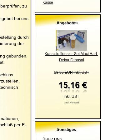
Kasse
überprüfen, zu
Angebot bei uns
Angebote
stellung durch
lieferung der
Kunststofffenster-Set Maxi Hart-
lung gebunden.
Dekor Fenosol
et.
18,95 EUR inkl. UST
schluss
rzustellen,
 technisch
inkl. UST
zzgl. Versand
rmationen,
schluß per E-
Sonstiges
ÜBER UNS