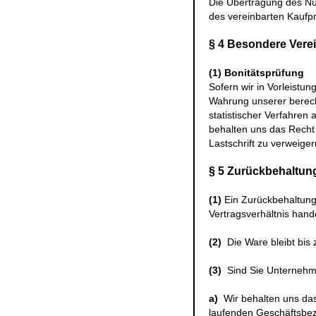
Die Übertragung des Nu
des vereinbarten Kaufpr
§ 4 Besondere Vere
(1)
Bonitätsprüfung
Sofern wir in Vorleistun
Wahrung unserer berech
statistischer Verfahren 
behalten uns das Recht 
Lastschrift zu verweiger
§ 5 Zurückbehaltun
(1)
Ein Zurückbehaltung
Vertragsverhältnis hande
(2)
Die Ware bleibt bis 
(3)
Sind Sie Unternehme
a)
Wir behalten uns da
laufenden Geschäftsbez