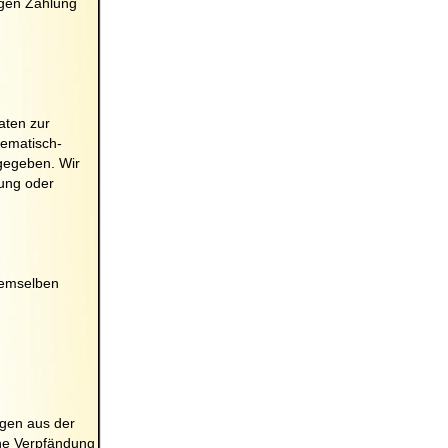
igen Zahlung
aten zur
hematisch-
gegeben. Wir
nung oder
demselben
ngen aus der
ine Verpfändung