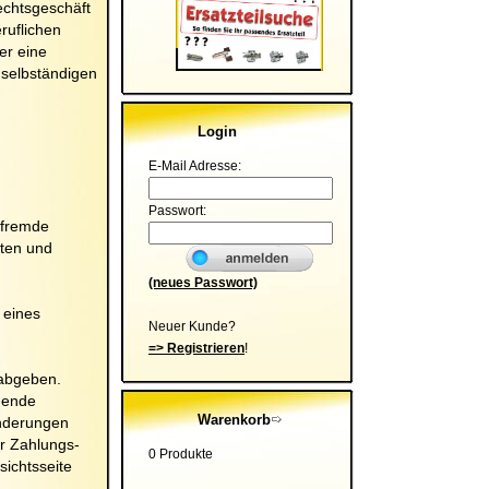
echtsgeschäft
ruflichen
er eine
 selbständigen
Login
E-Mail Adresse:
Passwort:
 fremde
hten und
(neues Passwort)
 eines
Neuer Kunde?
=> Registrieren
!
 abgeben.
hende
Warenkorb
Änderungen
r Zahlungs-
0 Produkte
ichtsseite