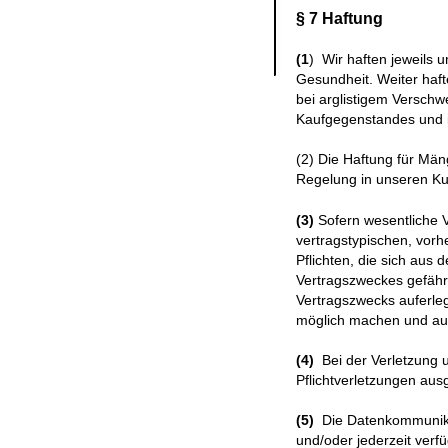
§ 7 Haftung
(1
) Wir haften jeweils 
Gesundheit. Weiter haft
bei arglistigem Verschw
Kaufgegenstandes und in
(2) Die Haftung für Mä
Regelung in unseren Kun
(3)
Sofern wesentliche Ve
vertragstypischen, vorh
Pflichten, die sich aus
Vertragszweckes gefährd
Vertragszwecks auferle
möglich machen und auf
(4)
Bei der Verletzung un
Pflichtverletzungen aus
(5)
Die Datenkommunikat
und/oder jederzeit verf