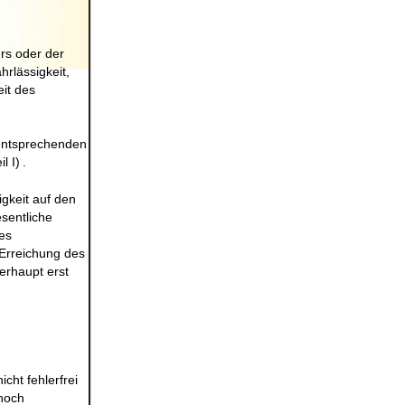
rs oder der
rlässigkeit,
it des
 entsprechenden
l I)
.
igkeit auf den
sentliche
des
 Erreichung des
erhaupt erst
cht fehlerfrei
 noch