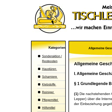
Kategorien
Allgemeine Ges
Sonderaktion /
Restposten
Allgemeine Gesc
Haustüren
I. Allgemeine Gesc
Scharniere
§ 1 Grundlegende 
Klebstoffe
Reiniger
(1)
Die nachstehenden Ge
Lepper
) über die Intern
Pflegemittel
der Einbeziehung gegeb
Hilfsmittel