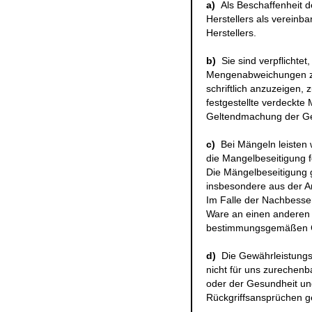
a)
Als Beschaffenheit 
Herstellers als vereinb
Herstellers.
b)
Sie sind verpflichte
Mengenabweichungen zu
schriftlich anzuzeigen, 
festgestellte verdeckte
Geltendmachung der Ge
c)
Bei Mängeln leisten
die Mangelbeseitigung f
Die Mängelbeseitigung g
insbesondere aus der A
Im Falle der Nachbesser
Ware an einen anderen O
bestimmungsgemäßen Ge
d)
Die Gewährleistungsf
nicht für uns zurechen
oder der Gesundheit und
Rückgriffsansprüchen 