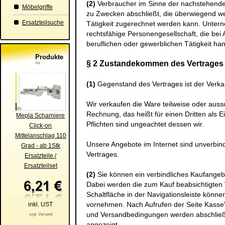
(2)
Verbraucher im Sinne der nachstehenden
Möbelgriffe
zu Zwecken abschließt, die überwiegend wed
Ersatzteilsuche
Tätigkeit zugerechnet werden kann. Unterne
rechtsfähige Personengesellschaft, die bei
beruflichen oder gewerblichen Tätigkeit han
Produkte
§ 2 Zustandekommen des Vertrages
(1)
Gegenstand des Vertrages ist der Verk
Wir verkaufen die Ware teilweise oder aus
Rechnung, das heißt für einen Dritten als 
Mepla Scharniere
Pflichten sind ungeachtet dessen wir.
Click-on
Mittelanschlag 110
Unsere Angebote im Internet sind unverbind
Grad - ab 1Stk
Vertrages.
Ersatzteile /
Ersatzteilset
(2)
Sie können ein verbindliches Kaufange
Dabei werden die zum Kauf beabsichtigte
Schaltfläche in der Navigationsleiste könn
vornehmen. Nach Aufrufen der Seite Kasse
inkl. UST
und Versandbedingungen werden abschließen
zzgl. Versand
angezeigt.