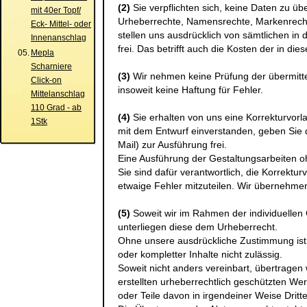
(2)
Sie verpflichten sich, keine Daten zu üb
mit 40er Topf/
Urheberrechte, Namensrechte, Markenrecht
Eck- Mittel- oder
stellen uns ausdrücklich von sämtlichen 
Innenanschlag
frei. Das betrifft auch die Kosten der in d
05.
Mepla
Scharniere
(3)
Wir nehmen keine Prüfung der übermitte
Click-on
insoweit keine Haftung für Fehler.
Mittelanschlag
110 Grad - ab
(4)
Sie erhalten von uns eine Korrekturvorla
1Stk
mit dem Entwurf einverstanden, geben Sie 
Mail) zur Ausführung frei.
Eine Ausführung der Gestaltungsarbeiten oh
Sie sind dafür verantwortlich, die Korrektur
etwaige Fehler mitzuteilen. Wir übernehmen
(5)
Soweit wir im Rahmen der individuellen G
unterliegen diese dem Urheberrecht.
Ohne unsere ausdrückliche Zustimmung ist
oder kompletter Inhalte nicht zulässig.
Soweit nicht anders vereinbart, übertragen 
erstellten urheberrechtlich geschützten We
oder Teile davon in irgendeiner Weise Dritt