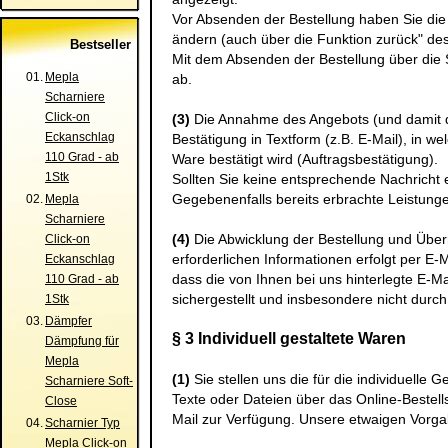
Vor Absenden der Bestellung haben Sie die
ändern (auch über die Funktion zurück" de
Bestseller
Mit dem Absenden der Bestellung über die S
01.
Mepla
ab.
Scharniere
Click-on
(3)
Die Annahme des Angebots (und damit de
Eckanschlag
Bestätigung in Textform (z.B. E-Mail), in w
110 Grad - ab
Ware bestätigt wird (Auftragsbestätigung).
1Stk
Sollten Sie keine entsprechende Nachricht 
Gegebenenfalls bereits erbrachte Leistunge
02.
Mepla
Scharniere
(4)
Die Abwicklung der Bestellung und Über
Click-on
erforderlichen Informationen erfolgt per E-M
Eckanschlag
dass die von Ihnen bei uns hinterlegte E-Ma
110 Grad - ab
sichergestellt und insbesondere nicht durch
1Stk
03.
Dämpfer
§ 3 Individuell gestaltete Waren
Dämpfung für
Mepla
(1)
Sie stellen uns die für die individuelle
Scharniere Soft-
Texte oder Dateien über das Online-Bestel
Close
Mail zur Verfügung. Unsere etwaigen Vorga
04.
Scharnier Typ
Mepla Click-on