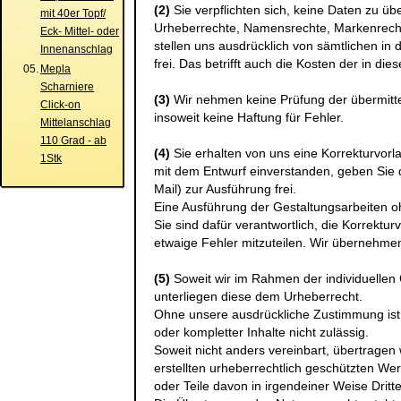
(2)
Sie verpflichten sich, keine Daten zu üb
mit 40er Topf/
Urheberrechte, Namensrechte, Markenrecht
Eck- Mittel- oder
stellen uns ausdrücklich von sämtlichen 
Innenanschlag
frei. Das betrifft auch die Kosten der in d
05.
Mepla
Scharniere
(3)
Wir nehmen keine Prüfung der übermitte
Click-on
insoweit keine Haftung für Fehler.
Mittelanschlag
110 Grad - ab
(4)
Sie erhalten von uns eine Korrekturvorla
1Stk
mit dem Entwurf einverstanden, geben Sie 
Mail) zur Ausführung frei.
Eine Ausführung der Gestaltungsarbeiten oh
Sie sind dafür verantwortlich, die Korrektur
etwaige Fehler mitzuteilen. Wir übernehmen
(5)
Soweit wir im Rahmen der individuellen G
unterliegen diese dem Urheberrecht.
Ohne unsere ausdrückliche Zustimmung ist
oder kompletter Inhalte nicht zulässig.
Soweit nicht anders vereinbart, übertragen 
erstellten urheberrechtlich geschützten We
oder Teile davon in irgendeiner Weise Dritt