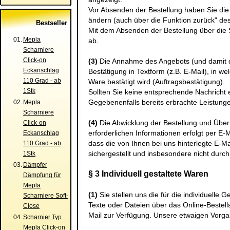
Vor Absenden der Bestellung haben Sie die
ändern (auch über die Funktion zurück" de
Bestseller
Mit dem Absenden der Bestellung über die S
01.
Mepla
ab.
Scharniere
Click-on
(3)
Die Annahme des Angebots (und damit de
Eckanschlag
Bestätigung in Textform (z.B. E-Mail), in w
110 Grad - ab
Ware bestätigt wird (Auftragsbestätigung).
1Stk
Sollten Sie keine entsprechende Nachricht 
Gegebenenfalls bereits erbrachte Leistunge
02.
Mepla
Scharniere
(4)
Die Abwicklung der Bestellung und Über
Click-on
erforderlichen Informationen erfolgt per E-M
Eckanschlag
dass die von Ihnen bei uns hinterlegte E-Ma
110 Grad - ab
sichergestellt und insbesondere nicht durch
1Stk
03.
Dämpfer
§ 3 Individuell gestaltete Waren
Dämpfung für
Mepla
(1)
Sie stellen uns die für die individuelle
Scharniere Soft-
Texte oder Dateien über das Online-Bestel
Close
Mail zur Verfügung. Unsere etwaigen Vorga
04.
Scharnier Typ
Mepla Click-on