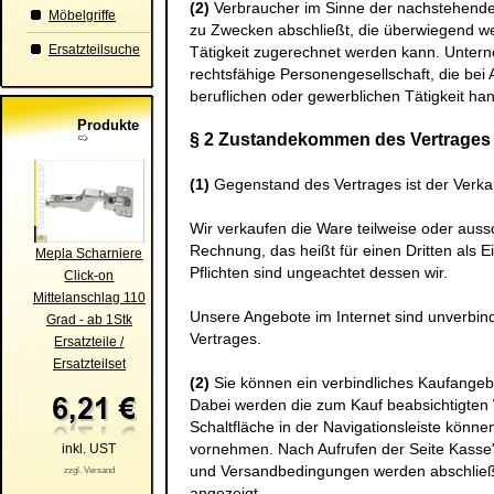
(2)
Verbraucher im Sinne der nachstehenden
Möbelgriffe
zu Zwecken abschließt, die überwiegend wed
Ersatzteilsuche
Tätigkeit zugerechnet werden kann. Unterne
rechtsfähige Personengesellschaft, die bei
beruflichen oder gewerblichen Tätigkeit han
Produkte
§ 2 Zustandekommen des Vertrages
(1)
Gegenstand des Vertrages ist der Verk
Wir verkaufen die Ware teilweise oder aus
Rechnung, das heißt für einen Dritten als 
Mepla Scharniere
Pflichten sind ungeachtet dessen wir.
Click-on
Mittelanschlag 110
Unsere Angebote im Internet sind unverbind
Grad - ab 1Stk
Vertrages.
Ersatzteile /
Ersatzteilset
(2)
Sie können ein verbindliches Kaufange
Dabei werden die zum Kauf beabsichtigte
Schaltfläche in der Navigationsleiste könn
vornehmen. Nach Aufrufen der Seite Kasse
inkl. UST
und Versandbedingungen werden abschließen
zzgl. Versand
angezeigt.