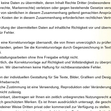
h, keine Daten zu übermitteln, deren Inhalt Rechte Dritter (insbesondere
echte, Markenrechte) verletzen oder gegen bestehende Gesetze vers
ch von sämtlichen in diesem Zusammenhang geltend gemachten Ansprüc
 die Kosten der in diesem Zusammenhang erforderlichen rechtlichen Vert
üfung der übermittelten Daten auf inhaltliche Richtigkeit vor und übe
ür Fehler.
 eine Korrekturvorlage übersandt, die von Ihnen unverzüglich zu prüfen 
tanden, geben Sie die Korrekturvorlage durch Gegenzeichnung in Textf
i.
taltungsarbeiten ohne Ihre Freigabe erfolgt nicht.
tlich, die Korrekturvorlage auf Richtigkeit und Vollständigkeit zu überp
len. Wir übernehmen keine Haftung für nichtbeanstandete Fehler.
 der individuellen Gestaltung für Sie Texte, Bilder, Grafiken und Desig
Urheberrecht.
che Zustimmung ist eine Verwendung, Reproduktion oder Veränderung 
nicht zulässig.
einbart, übertragen wir Ihnen ein zeitlich unbegrenztes Nutzungsrecht a
lich geschützten Werken. Es ist Ihnen ausdrücklich untersagt, die gesc
ndeiner Weise Dritten privat oder kommerziell zur Verfügung zu stellen.