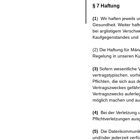
§ 7 Haftung
(1
) Wir haften jeweils 
Gesundheit. Weiter haft
bei arglistigem Verschw
Kaufgegenstandes und in
(2) Die Haftung für Mä
Regelung in unseren Kun
(3)
Sofern wesentliche Ve
vertragstypischen, vorh
Pflichten, die sich aus
Vertragszweckes gefährd
Vertragszwecks auferle
möglich machen und auf
(4)
Bei der Verletzung un
Pflichtverletzungen aus
(5)
Die Datenkommunikat
und/oder jederzeit verf