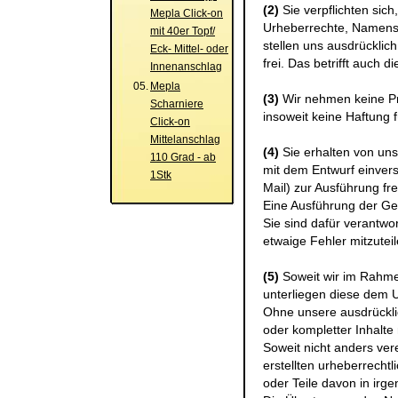
(2)
Sie verpflichten sic
Mepla Click-on
Urheberrechte, Namensr
mit 40er Topf/
stellen uns ausdrückli
Eck- Mittel- oder
frei. Das betrifft auch
Innenanschlag
05.
Mepla
(3)
Wir nehmen keine Pr
Scharniere
insoweit keine Haftung f
Click-on
Mittelanschlag
(4)
Sie erhalten von uns
110 Grad - ab
mit dem Entwurf einvers
1Stk
Mail) zur Ausführung fre
Eine Ausführung der Ges
Sie sind dafür verantwor
etwaige Fehler mitzutei
(5)
Soweit wir im Rahmen
unterliegen diese dem 
Ohne unsere ausdrückli
oder kompletter Inhalte 
Soweit nicht anders ver
erstellten urheberrecht
oder Teile davon in irge