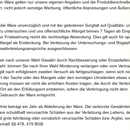
der Ware gelten nur unsere eigenen Angaben und die Produktbeschrei
art, nicht jedoch sonstige Werbung, öffentliche Anpreisungen und Äuße
t, die Ware unverzüglich und mit der gebotenen Sorgfalt auf Qualitäts- u
 untersuchen und uns offensichtliche Mängel binnen 7 Tagen ab Em
zur Fristwahrung reicht die rechtzeitige Absendung. Dies gilt auch für sp
 Mängel ab Entdeckung. Bei Verletzung der Untersuchungs- und Rügepfli
währleistungsansprüche ausgeschlossen.
 wir nach unserer Wahl Gewähr durch Nachbesserung oder Ersatzliefer
ehl, können Sie nach Ihrer Wahl Minderung verlangen oder vom Vertra
ilt nach erfolglosem zweiten Versuch als fehlgeschlagen, wenn sich ni
rt der Sache oder des Mangels oder den sonstigen Umständen etwas a
ung müssen wir nicht die erhöhten Kosten tragen, die durch die Verbr
rt als den Erfüllungsort entstehen, sofern die Verbringung nicht dem
brauch der Ware entspricht.
rist beträgt ein Jahr ab Ablieferung der Ware. Die verkürzte Gewährleist
bare schuldhaft verursachte Schäden aus der Verletzung des Lebens, d
 grob fahrlässig oder vorsätzlich verursachte Schäden bzw. Arglist, so
gemäß §§ 478, 479 BGB.