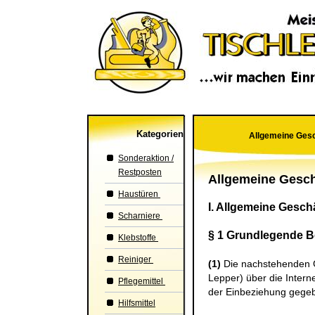
Kategorien
Allgemeine Ges
Sonderaktion /
Restposten
Allgemeine Gesc
Haustüren
I. Allgemeine Gesc
Scharniere
§ 1 Grundlegende 
Klebstoffe
Reiniger
(1)
Die nachstehenden Ge
Lepper
) über die Intern
Pflegemittel
der Einbeziehung gegeb
Hilfsmittel