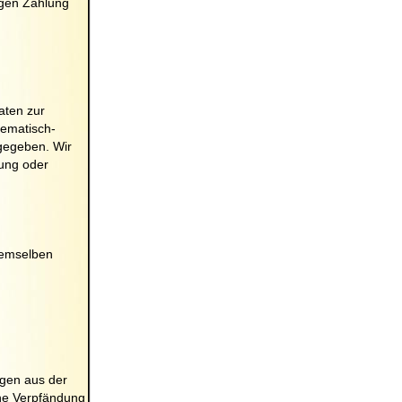
igen Zahlung
aten zur
hematisch-
gegeben. Wir
nung oder
demselben
ngen aus der
ine Verpfändung