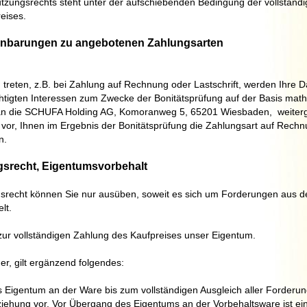
tzungsrechts steht unter der aufschiebenden Bedingung der vollständ
eises.
inbarungen zu angebotenen Zahlungsarten
g treten, z.B. bei Zahlung auf Rechnung oder Lastschrift, werden Ihre D
tigten Interessen zum Zwecke der Bonitätsprüfung auf der Basis mat
an die
SCHUFA Holding AG, Komoranweg 5, 65201 Wiesbaden,
weiter
vor, Ihnen im Ergebnis der Bonitätsprüfung die Zahlungsart auf Rech
n.
gsrecht
, Eigentumsvorbehalt
srecht können Sie nur ausüben, soweit es sich um Forderungen aus 
lt.
zur vollständigen Zahlung des Kaufpreises unser Eigentum.
r, gilt ergänzend folgendes:
s Eigentum an der Ware bis zum vollständigen Ausgleich aller Forderu
iehung vor. Vor Übergang des Eigentums an der Vorbehaltsware ist e