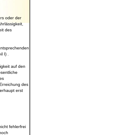
rs oder der
rlässigkeit,
it des
 entsprechenden
l I)
.
igkeit auf den
sentliche
des
 Erreichung des
erhaupt erst
cht fehlerfrei
 noch