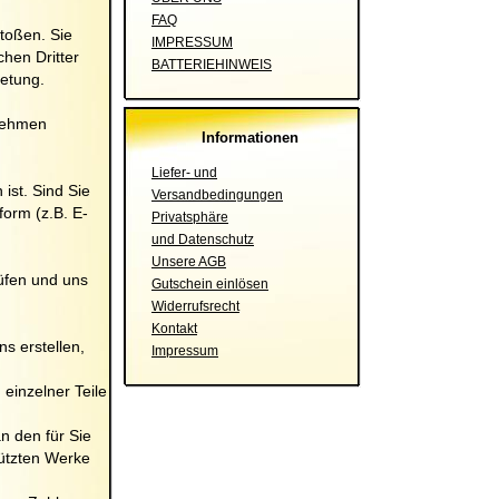
FAQ
toßen. Sie
IMPRESSUM
hen Dritter
BATTERIEHINWEIS
retung.
rnehmen
Informationen
Liefer- und
ist. Sind Sie
Versandbedingungen
orm (z.B. E-
Privatsphäre
und Datenschutz
Unsere AGB
rüfen und uns
Gutschein einlösen
Widerrufsrecht
Kontakt
ns erstellen,
Impressum
einzelner Teile
n den für Sie
hützten Werke