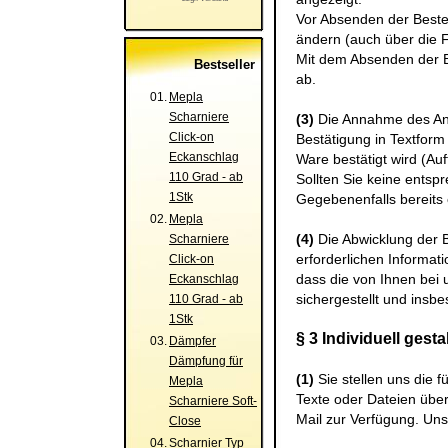
Vor Absenden der Bestel
ändern (auch über die F
Mit dem Absenden der Be
Bestseller
ab.
01.
Mepla
Scharniere
(3)
Die Annahme des Ange
Click-on
Bestätigung in Textform 
Eckanschlag
Ware bestätigt wird (Auf
110 Grad - ab
Sollten Sie keine entsp
1Stk
Gegebenenfalls bereits 
02.
Mepla
(4)
Die Abwicklung der 
Scharniere
erforderlichen Informati
Click-on
dass die von Ihnen bei 
Eckanschlag
sichergestellt und insbe
110 Grad - ab
1Stk
§ 3 Individuell gest
03.
Dämpfer
Dämpfung für
(1)
Sie stellen uns die 
Mepla
Texte oder Dateien über
Scharniere Soft-
Mail zur Verfügung. Un
Close
04.
Scharnier Typ