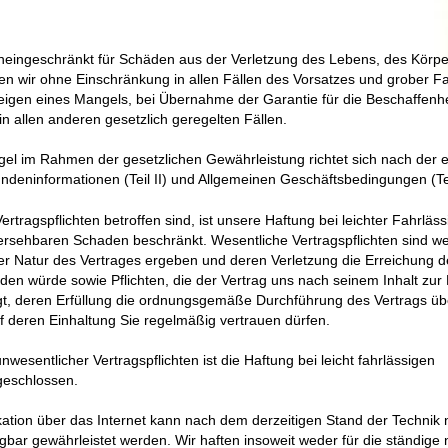
uneingeschränkt für Schäden aus der Verletzung des Lebens, des Körpe
en wir ohne Einschränkung in allen Fällen des Vorsatzes und grober Fah
eigen eines Mangels, bei Übernahme der Garantie für die Beschaffenhe
 allen anderen gesetzlich geregelten Fällen.
ngel im Rahmen der gesetzlichen Gewährleistung richtet sich nach der
deninformationen (Teil II)
und Allgemeinen Geschäftsbedingungen (Tei
rtragspflichten betroffen sind, ist unsere Haftung bei leichter Fahrläss
ersehbaren Schaden beschränkt. Wesentliche Vertragspflichten sind we
 der Natur des Vertrages ergeben und deren Verletzung die Erreichung 
en würde sowie Pflichten, die der Vertrag uns nach seinem Inhalt zur
gt, deren Erfüllung die ordnungsgemäße Durchführung des Vertrags üb
 deren Einhaltung Sie regelmäßig vertrauen dürfen.
wesentlicher Vertragspflichten ist die Haftung bei leicht fahrlässigen
geschlossen.
ion über das Internet kann nach dem derzeitigen Stand der Technik ni
ügbar gewährleistet werden. Wir haften insoweit weder für die ständige