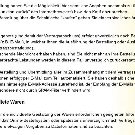
lung haben Sie die Möglichkeit, hier sämtliche Angaben nochmals zu 
unktion zurück" des Internetbrowsers) bzw. den Kauf abzubrechen.
stellung über die Schaltfläche "
kaufen
" geben Sie ein verbindliches 
bots (und damit der Vertragsabschluss) erfolgt unverzüglich nach Be
(z.B. E-Mail), in welcher Ihnen die Ausführung der Bestellung oder Aus
tragsbestätigung).
rechende Nachricht erhalten haben, sind Sie nicht mehr an Ihre Bestel
erbrachte Leistungen werden in diesem Fall unverzüglich zurückerstatt
Bestellung und Übermittlung aller im Zusammenhang mit dem Vertrags
onen erfolgt per E-Mail zum Teil automatisiert. Sie haben deshalb siche
uns hinterlegte E-Mail-Adresse zutreffend ist, der Empfang der E-Mails
sondere nicht durch SPAM-Filter verhindert wird.
altete Waren
für die individuelle Gestaltung der Waren erforderlichen geeigneten Info
 das Online-Bestellsystem oder spätestens unverzüglich nach Vertrags
sere etwaigen Vorgaben zu Dateiformaten sind zu beachten.