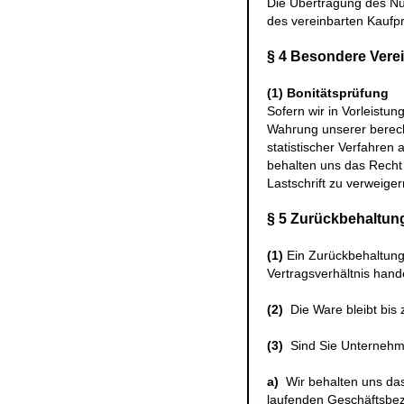
Die Übertragung des Nu
des vereinbarten Kaufpr
§ 4 Besondere Vere
(1)
Bonitätsprüfung
Sofern wir in Vorleistun
Wahrung unserer berech
statistischer Verfahren 
behalten uns das Recht 
Lastschrift zu verweiger
§ 5 Zurückbehaltun
(1)
Ein Zurückbehaltung
Vertragsverhältnis hande
(2)
Die Ware bleibt bis 
(3)
Sind Sie Unternehme
a)
Wir behalten uns da
laufenden Geschäftsbez