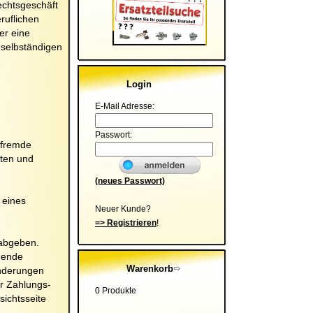
echtsgeschäft
ruflichen
er eine
 selbständigen
Login
E-Mail Adresse:
Passwort:
 fremde
hten und
(neues Passwort)
 eines
Neuer Kunde?
=> Registrieren
!
 abgeben.
hende
Warenkorb
Änderungen
r Zahlungs-
0 Produkte
ichtsseite