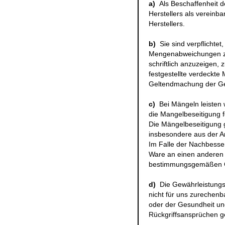
a)
Als Beschaffenheit 
Herstellers als vereinb
Herstellers.
b)
Sie sind verpflichte
Mengenabweichungen zu
schriftlich anzuzeigen, 
festgestellte verdeckte
Geltendmachung der Ge
c)
Bei Mängeln leisten
die Mangelbeseitigung f
Die Mängelbeseitigung g
insbesondere aus der A
Im Falle der Nachbesser
Ware an einen anderen O
bestimmungsgemäßen Ge
d)
Die Gewährleistungsf
nicht für uns zurechen
oder der Gesundheit und
Rückgriffsansprüchen 