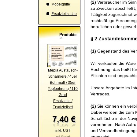
(2)
Verbraucher im Sinne
Möbelgriffe
zu Zwecken abschließt, 
Ersatzteilsuche
Tätigkeit zugerechnet w
rechtsfähige Personenge
beruflichen oder gewerbl
Produkte
§ 2 Zustandekomme
(1)
Gegenstand des Vert
Wir verkaufen die Ware
Rechnung, das heißt für
Mepla Austausch-
Pflichten sind ungeachte
Scharniere / 45er
Bohrmaß / 35er
Unsere Angebote im Inte
Topfbohrung / 110
Vertrages.
Grad
Ersatzteile /
(2)
Sie können ein verb
Ersatzteilset
Dabei werden die zum 
Schaltfläche in der Nav
vornehmen. Nach Aufruf
und Versandbedingungen
inkl. UST
angezeigt.
zzgl. Versand