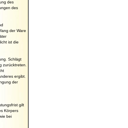
bung des
rungen des
nd
pfang der Ware
äter
cht ist die
ung. Schlägt
g zurücktreten.
cht
nderes ergibt.
ingung der
ungsfrist gilt
es Körpers
wie bei