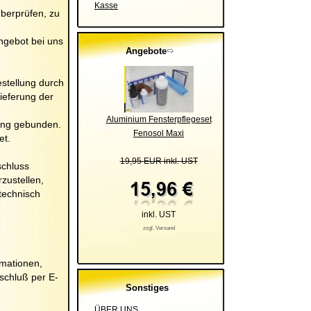
Kasse
überprüfen, zu
Angebot bei uns
Angebote
stellung durch
lieferung der
Aluminium Fensterpflegeset
lung gebunden.
Fenosol Maxi
et.
19,95 EUR inkl. UST
schluss
rzustellen,
 technisch
inkl. UST
zzgl. Versand
rmationen,
schluß per E-
Sonstiges
ÜBER UNS