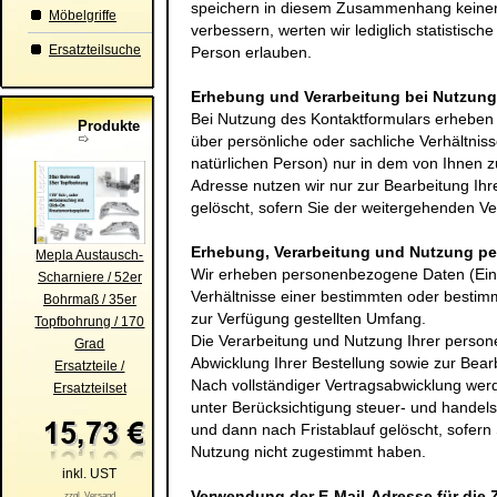
speichern in diesem Zusammenhang keinerl
Möbelgriffe
verbessern, werten wir lediglich statistisch
Ersatzteilsuche
Person erlauben.
Erhebung und Verarbeitung bei Nutzung
Bei Nutzung des Kontaktformulars erhebe
Produkte
über persönliche oder sachliche Verhältni
natürlichen Person) nur in dem von Ihnen z
Adresse nutzen wir nur zur Bearbeitung Ih
gelöscht, sofern Sie der weitergehenden V
Erhebung, Verarbeitung und Nutzung p
Mepla Austausch-
Wir erheben personenbezogene Daten (Einz
Scharniere / 52er
Verhältnisse einer bestimmten oder bestim
Bohrmaß / 35er
zur Verfügung gestellten Umfang.
Topfbohrung / 170
Die Verarbeitung und Nutzung Ihrer person
Grad
Abwicklung Ihrer Bestellung sowie zur Bear
Ersatzteile /
Nach vollständiger Vertragsabwicklung we
Ersatzteilset
unter Berücksichtigung steuer- und handels
und dann nach Fristablauf gelöscht, sofer
Nutzung nicht zugestimmt haben.
inkl. UST
Verwendung der E-Mail-Adresse für die
zzgl. Versand