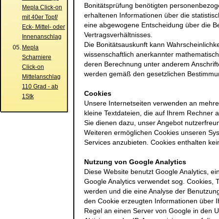
Bonitätsprüfung benötigten personenbezog
Mepla Click-on
erhaltenen Informationen über die statistis
mit 40er Topf/
eine abgewogene Entscheidung über die B
Eck- Mittel- oder
Vertragsverhältnisses.
Innenanschlag
Die Bonitätsauskunft kann Wahrscheinlichke
05.
Mepla
wissenschaftlich anerkannter mathematisch-
Scharniere
deren Berechnung unter anderem Anschrifte
Click-on
werden gemäß den gesetzlichen Bestimmun
Mittelanschlag
110 Grad - ab
Cookies
1Stk
Unsere Internetseiten verwenden an mehrer
kleine Textdateien, die auf Ihrem Rechner 
Sie dienen dazu, unser Angebot nutzerfreun
Weiteren ermöglichen Cookies unseren Sys
Services anzubieten. Cookies enthalten k
Nutzung von Google Analytics
Diese Website benutzt Google Analytics, ei
Google Analytics verwendet sog. Cookies,
werden und die eine Analyse der Benutzung
den Cookie erzeugten Informationen über I
Regel an einen Server von Google in den U