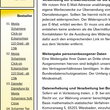
Wir nutzen Ihre E-Mail-Adresse unabhängig 
eigene Werbezwecke zur Übersendung von 
Dienstleistungen. Sollten Sie hiermit nich
Bestseller
jederzeit widersprechen. Der Widerspruch 
01.
Mepla
per E-Mail, erklärt werden. Er muss uns a
Scharniere
entstehen keine anderen als die Übermittlu
Click-on
Kontaktdaten für die Ausübung des Widers
Eckanschlag
dafür auch den entsprechenden Link im New
110 Grad - ab
aus dem Verteiler entfernt.
1Stk
Weitergabe personenbezogener Daten
02.
Mepla
Eine Weitergabe Ihrer Daten an Dritte ohne I
Scharniere
Ausgenommen hiervon sind lediglich unsere 
Click-on
des Vertragsverhältnisses benötigen. In die
Eckanschlag
Bundesdatenschutzgesetzes. Der Umfang de
110 Grad - ab
Mindestmaß.
1Stk
03.
Dämpfer
Datenerhebung und Verarbeitung bei Bo
Dämpfung für
Sofern wir in Vorleistung treten, z. B. bei
Mepla
Recht vor, zur Wahrung unserer berechtigte
Scharniere Soft-
Basis mathematisch-statistischer Verfahre
Close
Komoranweg 5, 65201 Wiesbaden
, einzuho
04.
Scharnier Typ