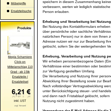
speichern in diesem Zusammenhang keinerl
Möbelgriffe
verbessern, werten wir lediglich statistisch
Ersatzteilsuche
Person erlauben.
Erhebung und Verarbeitung bei Nutzung
Bei Nutzung des Kontaktformulars erhebe
Produkte
über persönliche oder sachliche Verhältni
natürlichen Person) nur in dem von Ihnen z
Adresse nutzen wir nur zur Bearbeitung Ih
gelöscht, sofern Sie der weitergehenden V
Erhebung, Verarbeitung und Nutzung p
Mepla Scharniere
Wir erheben personenbezogene Daten (Einz
Click-on
Verhältnisse einer bestimmten oder bestim
Mittelanschlag 110
zur Verfügung gestellten Umfang.
Grad - ab 1Stk
Die Verarbeitung und Nutzung Ihrer person
Ersatzteile /
Abwicklung Ihrer Bestellung sowie zur Bear
Ersatzteilset
Nach vollständiger Vertragsabwicklung we
unter Berücksichtigung steuer- und handels
und dann nach Fristablauf gelöscht, sofer
Nutzung nicht zugestimmt haben.
inkl. UST
zzgl. Versand
Verwendung der E-Mail-Adresse für die