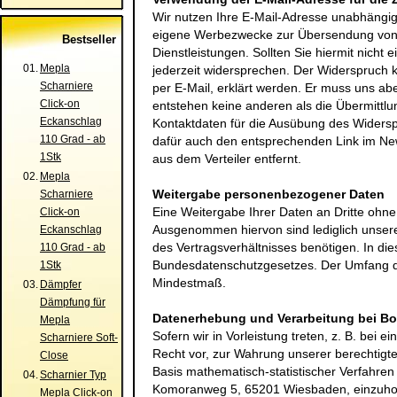
Wir nutzen Ihre E-Mail-Adresse unabhängig 
eigene Werbezwecke zur Übersendung von 
Bestseller
Dienstleistungen. Sollten Sie hiermit nich
01.
Mepla
jederzeit widersprechen. Der Widerspruch 
Scharniere
per E-Mail, erklärt werden. Er muss uns a
Click-on
entstehen keine anderen als die Übermittlu
Eckanschlag
Kontaktdaten für die Ausübung des Widers
110 Grad - ab
dafür auch den entsprechenden Link im New
1Stk
aus dem Verteiler entfernt.
02.
Mepla
Weitergabe personenbezogener Daten
Scharniere
Eine Weitergabe Ihrer Daten an Dritte ohne I
Click-on
Ausgenommen hiervon sind lediglich unsere 
Eckanschlag
des Vertragsverhältnisses benötigen. In die
110 Grad - ab
Bundesdatenschutzgesetzes. Der Umfang de
1Stk
Mindestmaß.
03.
Dämpfer
Dämpfung für
Datenerhebung und Verarbeitung bei Bo
Mepla
Sofern wir in Vorleistung treten, z. B. bei
Scharniere Soft-
Recht vor, zur Wahrung unserer berechtigte
Close
Basis mathematisch-statistischer Verfahre
04.
Scharnier Typ
Komoranweg 5, 65201 Wiesbaden
, einzuho
Mepla Click-on