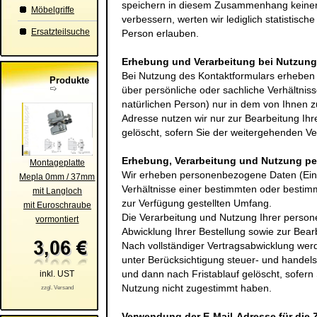
speichern in diesem Zusammenhang keinerl
Möbelgriffe
verbessern, werten wir lediglich statistisch
Ersatzteilsuche
Person erlauben.
Erhebung und Verarbeitung bei Nutzung
Bei Nutzung des Kontaktformulars erhebe
Produkte
über persönliche oder sachliche Verhältni
natürlichen Person) nur in dem von Ihnen z
Adresse nutzen wir nur zur Bearbeitung Ih
gelöscht, sofern Sie der weitergehenden V
Erhebung, Verarbeitung und Nutzung p
Montageplatte
Wir erheben personenbezogene Daten (Einz
Mepla 0mm / 37mm
Verhältnisse einer bestimmten oder bestim
mit Langloch
zur Verfügung gestellten Umfang.
mit Euroschraube
Die Verarbeitung und Nutzung Ihrer person
vormontiert
Abwicklung Ihrer Bestellung sowie zur Bear
Nach vollständiger Vertragsabwicklung we
unter Berücksichtigung steuer- und handels
und dann nach Fristablauf gelöscht, sofer
inkl. UST
Nutzung nicht zugestimmt haben.
zzgl. Versand
Verwendung der E-Mail-Adresse für die