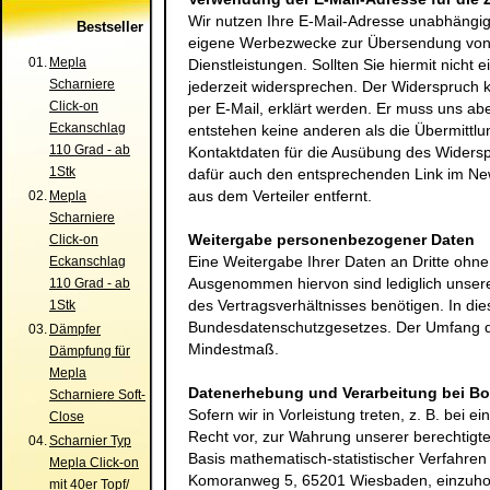
Wir nutzen Ihre E-Mail-Adresse unabhängig 
Bestseller
eigene Werbezwecke zur Übersendung von 
01.
Mepla
Dienstleistungen. Sollten Sie hiermit nich
Scharniere
jederzeit widersprechen. Der Widerspruch 
Click-on
per E-Mail, erklärt werden. Er muss uns a
Eckanschlag
entstehen keine anderen als die Übermittlu
110 Grad - ab
Kontaktdaten für die Ausübung des Widers
1Stk
dafür auch den entsprechenden Link im New
aus dem Verteiler entfernt.
02.
Mepla
Scharniere
Weitergabe personenbezogener Daten
Click-on
Eine Weitergabe Ihrer Daten an Dritte ohne I
Eckanschlag
Ausgenommen hiervon sind lediglich unsere 
110 Grad - ab
des Vertragsverhältnisses benötigen. In die
1Stk
Bundesdatenschutzgesetzes. Der Umfang de
03.
Dämpfer
Mindestmaß.
Dämpfung für
Mepla
Datenerhebung und Verarbeitung bei Bo
Scharniere Soft-
Sofern wir in Vorleistung treten, z. B. bei
Close
Recht vor, zur Wahrung unserer berechtigte
04.
Scharnier Typ
Basis mathematisch-statistischer Verfahre
Mepla Click-on
Komoranweg 5, 65201 Wiesbaden
, einzuho
mit 40er Topf/