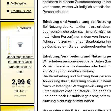
speichern in diesem Zusammenhang keinerl
Möbelgriffe
verbessern, werten wir lediglich statistisch
Ersatzteilsuche
Person erlauben.
Erhebung und Verarbeitung bei Nutzung
Bei Nutzung des Kontaktformulars erhebe
Produkte
über persönliche oder sachliche Verhältni
natürlichen Person) nur in dem von Ihnen z
Adresse nutzen wir nur zur Bearbeitung Ih
gelöscht, sofern Sie der weitergehenden V
Erhebung, Verarbeitung und Nutzung p
Möbelknopf modern
Wir erheben personenbezogene Daten (Einz
in Edelstahl Optik
Verhältnisse einer bestimmten oder bestim
Durchmesser 30
zur Verfügung gestellten Umfang.
mm
Die Verarbeitung und Nutzung Ihrer person
Abwicklung Ihrer Bestellung sowie zur Bear
Nach vollständiger Vertragsabwicklung we
unter Berücksichtigung steuer- und handels
inkl. UST
und dann nach Fristablauf gelöscht, sofer
zzgl. Versand
Nutzung nicht zugestimmt haben.
Verwendung der E-Mail-Adresse für die