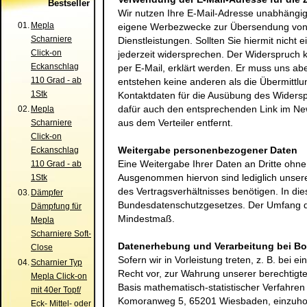
Bestseller
Wir nutzen Ihre E-Mail-Adresse unabhängig 
01.
Mepla
eigene Werbezwecke zur Übersendung von 
Scharniere
Dienstleistungen. Sollten Sie hiermit nich
Click-on
jederzeit widersprechen. Der Widerspruch 
Eckanschlag
per E-Mail, erklärt werden. Er muss uns a
110 Grad - ab
entstehen keine anderen als die Übermittlu
1Stk
Kontaktdaten für die Ausübung des Widers
dafür auch den entsprechenden Link im New
02.
Mepla
aus dem Verteiler entfernt.
Scharniere
Click-on
Weitergabe personenbezogener Daten
Eckanschlag
Eine Weitergabe Ihrer Daten an Dritte ohne I
110 Grad - ab
Ausgenommen hiervon sind lediglich unsere 
1Stk
des Vertragsverhältnisses benötigen. In die
03.
Dämpfer
Bundesdatenschutzgesetzes. Der Umfang de
Dämpfung für
Mindestmaß.
Mepla
Scharniere Soft-
Datenerhebung und Verarbeitung bei Bo
Close
Sofern wir in Vorleistung treten, z. B. bei
04.
Scharnier Typ
Recht vor, zur Wahrung unserer berechtigte
Mepla Click-on
Basis mathematisch-statistischer Verfahre
mit 40er Topf/
Komoranweg 5, 65201 Wiesbaden
, einzuho
Eck- Mittel- oder