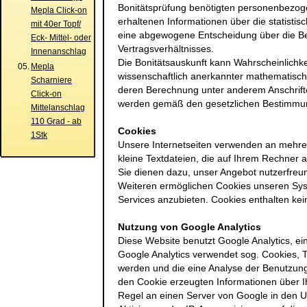
Bonitätsprüfung benötigten personenbezog
Mepla Click-on
erhaltenen Informationen über die statistis
mit 40er Topf/
eine abgewogene Entscheidung über die B
Eck- Mittel- oder
Vertragsverhältnisses.
Innenanschlag
Die Bonitätsauskunft kann Wahrscheinlichke
05.
Mepla
wissenschaftlich anerkannter mathematisch-
Scharniere
deren Berechnung unter anderem Anschrifte
Click-on
werden gemäß den gesetzlichen Bestimmun
Mittelanschlag
110 Grad - ab
Cookies
1Stk
Unsere Internetseiten verwenden an mehrer
kleine Textdateien, die auf Ihrem Rechner 
Sie dienen dazu, unser Angebot nutzerfreun
Weiteren ermöglichen Cookies unseren Sys
Services anzubieten. Cookies enthalten k
Nutzung von Google Analytics
Diese Website benutzt Google Analytics, ei
Google Analytics verwendet sog. Cookies,
werden und die eine Analyse der Benutzung
den Cookie erzeugten Informationen über I
Regel an einen Server von Google in den U