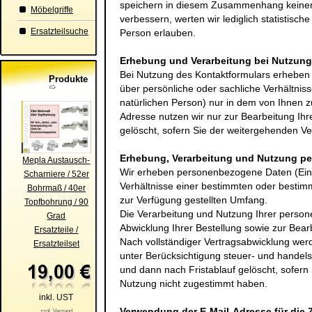
speichern in diesem Zusammenhang keinerl
Möbelgriffe
verbessern, werten wir lediglich statistisch
Ersatzteilsuche
Person erlauben.
Erhebung und Verarbeitung bei Nutzung
Bei Nutzung des Kontaktformulars erhebe
Produkte
über persönliche oder sachliche Verhältni
natürlichen Person) nur in dem von Ihnen z
Adresse nutzen wir nur zur Bearbeitung Ih
gelöscht, sofern Sie der weitergehenden V
Erhebung, Verarbeitung und Nutzung p
Mepla Austausch-
Wir erheben personenbezogene Daten (Einz
Scharniere / 52er
Verhältnisse einer bestimmten oder bestim
Bohrmaß / 40er
zur Verfügung gestellten Umfang.
Topfbohrung / 90
Die Verarbeitung und Nutzung Ihrer person
Grad
Abwicklung Ihrer Bestellung sowie zur Bear
Ersatzteile /
Nach vollständiger Vertragsabwicklung we
Ersatzteilset
unter Berücksichtigung steuer- und handels
und dann nach Fristablauf gelöscht, sofer
Nutzung nicht zugestimmt haben.
inkl. UST
Verwendung der E-Mail-Adresse für die
zzgl. Versand