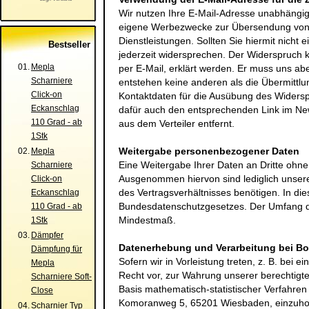
Wir nutzen Ihre E-Mail-Adresse unabhängig 
eigene Werbezwecke zur Übersendung von 
Dienstleistungen. Sollten Sie hiermit nich
Bestseller
jederzeit widersprechen. Der Widerspruch 
01.
Mepla
per E-Mail, erklärt werden. Er muss uns a
Scharniere
entstehen keine anderen als die Übermittlu
Click-on
Kontaktdaten für die Ausübung des Widers
Eckanschlag
dafür auch den entsprechenden Link im New
110 Grad - ab
aus dem Verteiler entfernt.
1Stk
Weitergabe personenbezogener Daten
02.
Mepla
Eine Weitergabe Ihrer Daten an Dritte ohne I
Scharniere
Ausgenommen hiervon sind lediglich unsere 
Click-on
des Vertragsverhältnisses benötigen. In die
Eckanschlag
Bundesdatenschutzgesetzes. Der Umfang de
110 Grad - ab
Mindestmaß.
1Stk
03.
Dämpfer
Datenerhebung und Verarbeitung bei Bo
Dämpfung für
Sofern wir in Vorleistung treten, z. B. bei
Mepla
Recht vor, zur Wahrung unserer berechtigte
Scharniere Soft-
Basis mathematisch-statistischer Verfahre
Close
Komoranweg 5, 65201 Wiesbaden
, einzuho
04.
Scharnier Typ