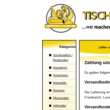
Kategorien
Liefer-
Sonderaktion /
Restposten
Zahlung un
Haustüren
Es gelten folge
Scharniere
Versandbedi
Klebstoffe
Reiniger
Die Lieferung er
Frankreich, Luxe
Pflegemittel
Hilfsmittel
Versandkost