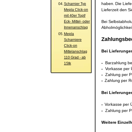
haben.
Die Liefe
04.
Scharnier Typ
Lieferzeit den Si
Mepla Click-on
mit 40er Topf/
Bei Selbstabholu
Eck- Mittel- oder
Abholmöglichkei
Innenanschlag
05.
Mepla
Zahlungsbe
Scharniere
Click-on
Bei Lieferunge
Mittelanschlag
110 Grad - ab
-
Barzahlung be
1Stk
-
Vorkasse per
-
Zahlung per P
-
Zahlung per 
Bei Lieferunge
-
Vorkasse per 
-
Zahlung per P
Weitere Einzel