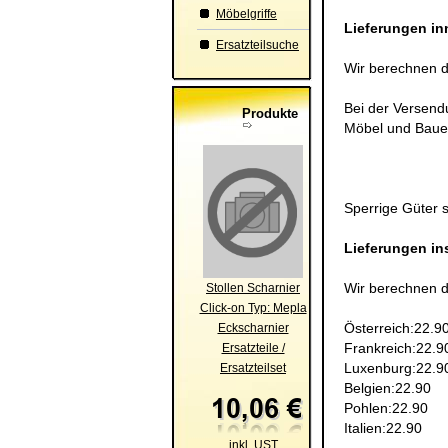
Möbelgriffe
Lieferungen in
Ersatzteilsuche
Wir berechnen di
Bei der Versendu
Produkte
Möbel und Bauel
Sperrige Güter s
Lieferungen in
Wir berechnen d
Stollen Scharnier
Click-on Typ: Mepla
Österreich:22.90
Eckscharnier
Frankreich:22.90
Ersatzteile /
Luxenburg:22.90
Ersatzteilset
Belgien:22.90
Pohlen:22.90
Italien:22.90
inkl. UST