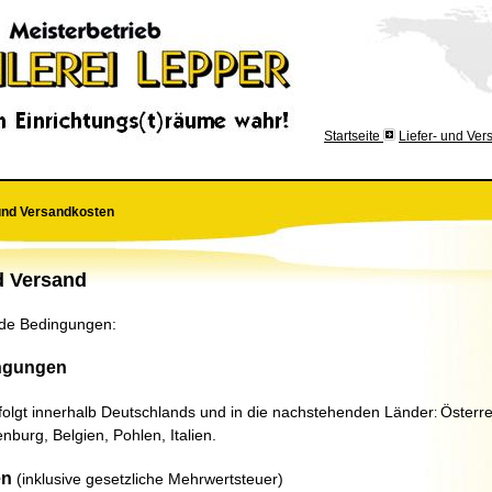
Startseite
Liefer- und Ve
 und Versandkosten
d Versand
nde Bedingungen:
ngungen
folgt innerhalb Deutschlands
und in die nachstehenden Länder
Österre
:
nburg, Belgien, Pohlen, Italien.
en
(inklusive gesetzliche Mehrwertsteuer)