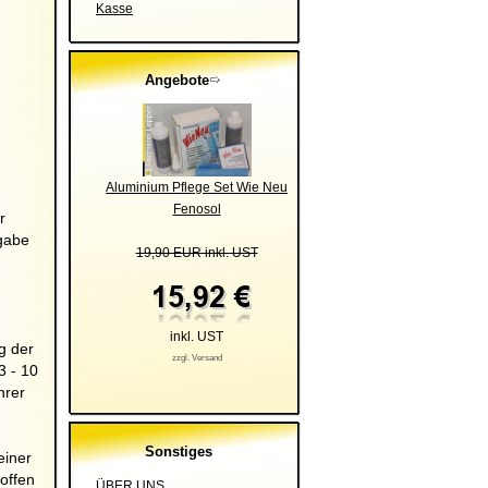
Kasse
Angebote
Aluminium Pflege Set Wie Neu
Fenosol
r
gabe
19,90 EUR inkl. UST
inkl. UST
g der
zzgl. Versand
3 - 10
hrer
Sonstiges
einer
offen
ÜBER UNS