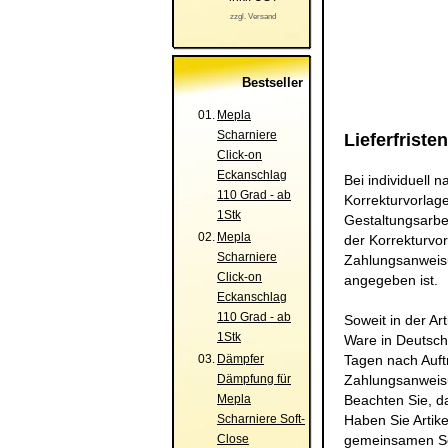
zzgl. Versand
Bestseller
01.
Mepla
Scharniere
Lieferfristen
Click-on
Eckanschlag
Bei individuell 
110 Grad - ab
Korrekturvorlag
1Stk
Gestaltungsarbe
02.
Mepla
der Korrekturvo
Scharniere
Zahlungsanweisu
Click-on
angegeben ist.
Eckanschlag
110 Grad - ab
Soweit in der Ar
1Stk
Ware in Deutsch
03.
Dämpfer
Tagen nach Auft
Dämpfung für
Zahlungsanweis
Mepla
Beachten Sie, da
Scharniere Soft-
Haben Sie Artike
Close
gemeinsamen Sen