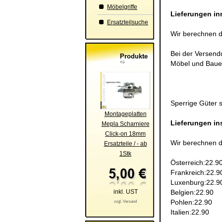
Möbelgriffe
Lieferungen in
Ersatzteilsuche
Wir berechnen di
Bei der Versendu
Produkte
Möbel und Bauel
Sperrige Güter s
Montageplatten
Lieferungen in
Mepla Scharniere
Click-on 18mm
Wir berechnen d
Ersatzteile / - ab
1Stk
Österreich:22.90
Frankreich:22.90
Luxenburg:22.90
inkl. UST
Belgien:22.90
Pohlen:22.90
zzgl. Versand
Italien:22.90