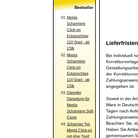
Bestseller
01.
Mepla
Scharniere
Click-on
Eckanschlag
110 Grad - ab
Lieferfristen
1Stk
02.
Mepla
Bei individuell 
Scharniere
Korrekturvorlag
Click-on
Gestaltungsarbe
Eckanschlag
der Korrekturvo
110 Grad - ab
Zahlungsanweisu
1Stk
angegeben ist.
03.
Dämpfer
Soweit in der Ar
Dämpfung für
Ware in Deutsch
Mepla
Tagen nach Auft
Scharniere Soft-
Zahlungsanweis
Close
Beachten Sie, da
04.
Scharnier Typ
Haben Sie Artike
Mepla Click-on
gemeinsamen Sen
mit 40er Topf/