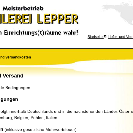
Startseite
Liefer- und Ve
 und Versandkosten
d Versand
nde Bedingungen:
ngungen
folgt innerhalb Deutschlands
und in die nachstehenden Länder
Österre
:
nburg, Belgien, Pohlen, Italien.
en
(inklusive gesetzliche Mehrwertsteuer)