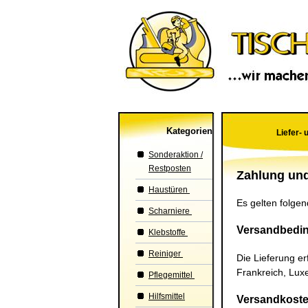
Kategorien
Liefer-
Sonderaktion /
Restposten
Zahlung un
Haustüren
Es gelten folge
Scharniere
Versandbedi
Klebstoffe
Reiniger
Die Lieferung er
Frankreich, Luxe
Pflegemittel
Hilfsmittel
Versandkost