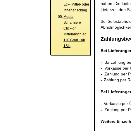
haben.
Die Liefe
Eck- Mittel- oder
Lieferzeit den Si
Innenanschlag
05.
Mepla
Bei Selbstabholu
Scharniere
Abholmöglichkei
Click-on
Mittelanschlag
Zahlungsbe
110 Grad - ab
1Stk
Bei Lieferunge
-
Barzahlung be
-
Vorkasse per
-
Zahlung per P
-
Zahlung per 
Bei Lieferunge
-
Vorkasse per 
-
Zahlung per P
Weitere Einzel