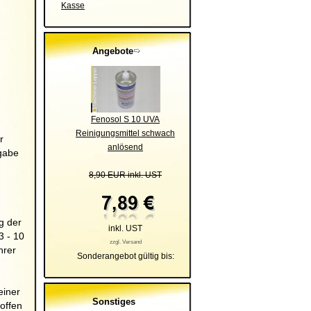
Kasse
Angebote
Fenosol S 10 UVA
Reinigungsmittel schwach
r
anlösend
gabe
8,90 EUR inkl. UST
g der
inkl. UST
3 - 10
zzgl. Versand
hrer
Sonderangebot gültig bis:
einer
Sonstiges
offen