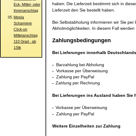
haben.
Die Lieferzeit bestimmt sich in dies
Eck- Mittel- oder
Lieferzeit den Sie bestellt haben.
Innenanschlag
05.
Mepla
Bei Selbstabholung informieren wir Sie per 
Scharniere
Abholmöglichkeiten. In diesem Fall werden
Click-on
Mittelanschlag
Zahlungsbedingungen
110 Grad - ab
1Stk
Bei Lieferungen innerhalb Deutschland
-
Barzahlung bei Abholung
-
Vorkasse per Überweisung
-
Zahlung per PayPal
-
Zahlung per Rechnung
Bei Lieferungen ins Ausland haben Sie
-
Vorkasse per Überweisung
-
Zahlung per PayPal
Weitere Einzelheiten zur Zahlung