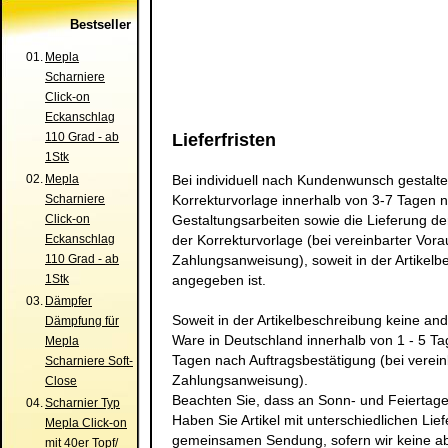
Bestseller
01.
Mepla
Scharniere
Click-on
Eckanschlag
110 Grad - ab
Lieferfristen
1Stk
02.
Mepla
Bei individuell nach Kundenwunsch gestaltet
Scharniere
Korrekturvorlage innerhalb von 3-7 Tagen n
Click-on
Gestaltungsarbeiten sowie die Lieferung de
Eckanschlag
der Korrekturvorlage (bei vereinbarter Vor
110 Grad - ab
Zahlungsanweisung), soweit in der Artikel
1Stk
angegeben ist.
03.
Dämpfer
Soweit in der Artikelbeschreibung keine ande
Dämpfung für
Ware in Deutschland innerhalb von 1 - 5 Ta
Mepla
Tagen nach Auftragsbestätigung (bei verei
Scharniere Soft-
Zahlungsanweisung).
Close
Beachten Sie, dass an Sonn- und Feiertagen
04.
Scharnier Typ
Haben Sie Artikel mit unterschiedlichen Lief
Mepla Click-on
gemeinsamen Sendung, sofern wir keine ab
mit 40er Topf/