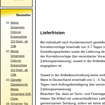
Bestseller
01.
Mepla
Scharniere
Click-on
Lieferfristen
Eckanschlag
110 Grad - ab
Bei individuell nach Kundenwunsch gestaltet
1Stk
Korrekturvorlage innerhalb von 3-7 Tagen n
02.
Mepla
Gestaltungsarbeiten sowie die Lieferung de
Scharniere
der Korrekturvorlage (bei vereinbarter Vor
Click-on
Zahlungsanweisung), soweit in der Artikel
Eckanschlag
angegeben ist.
110 Grad - ab
1Stk
Soweit in der Artikelbeschreibung keine ande
Ware in Deutschland innerhalb von 1 - 5 Ta
03.
Dämpfer
Tagen nach Auftragsbestätigung (bei verei
Dämpfung für
Zahlungsanweisung).
Mepla
Beachten Sie, dass an Sonn- und Feiertagen
Scharniere Soft-
Haben Sie Artikel mit unterschiedlichen Lief
Close
gemeinsamen Sendung, sofern wir keine ab
04.
Scharnier Typ