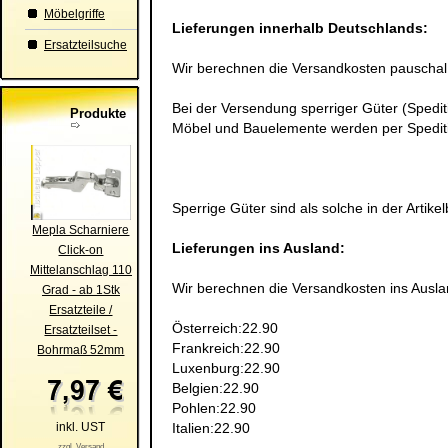
Möbelgriffe
Lieferungen innerhalb Deutschlands
:
Ersatzteilsuche
Wir berechnen die Versandkosten pauschal m
Bei der Versendung sperriger Güter (Spedit
Produkte
Möbel und Bauelemente werden per Spediti
Sperrige Güter sind als solche in der Artik
Mepla Scharniere
Lieferungen ins Ausland
:
Click-on
Mittelanschlag 110
Wir berechnen die Versandkosten ins Auslan
Grad - ab 1Stk
Ersatzteile /
Österreich:22.90
Ersatzteilset -
Frankreich:22.90
Bohrmaß 52mm
Luxenburg:22.90
Belgien:22.90
Pohlen:22.90
inkl. UST
Italien:22.90
zzgl. Versand