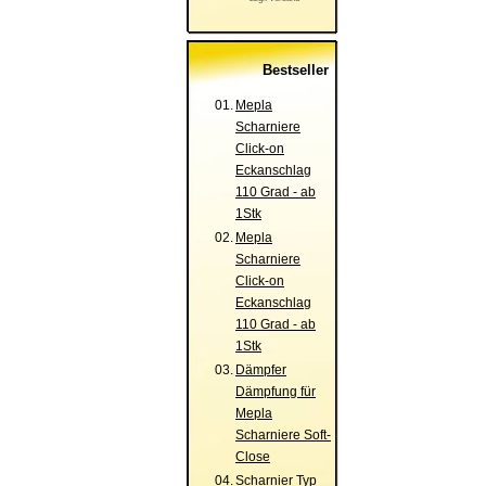
Bestseller
01.
Mepla
Scharniere
Click-on
Eckanschlag
110 Grad - ab
1Stk
02.
Mepla
Scharniere
Click-on
Eckanschlag
110 Grad - ab
1Stk
03.
Dämpfer
Dämpfung für
Mepla
Scharniere Soft-
Close
04.
Scharnier Typ