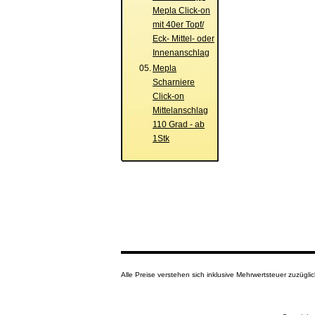
Mepla Click-on
mit 40er Topf/
Eck- Mittel- oder
Innenanschlag
05.
Mepla
Scharniere
Click-on
Mittelanschlag
110 Grad - ab
1Stk
Alle Preise verstehen sich inklusive Mehrwertsteuer zuzüg