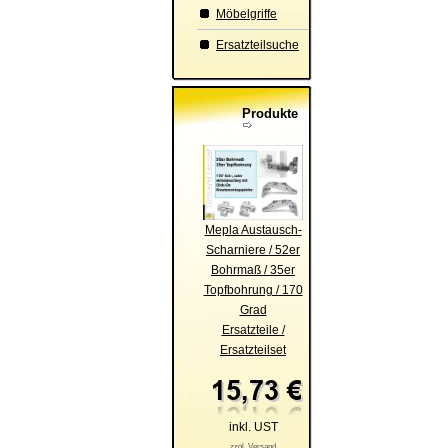
Möbelgriffe
Ersatzteilsuche
Produkte
Mepla Austausch-
Scharniere / 52er
Bohrmaß / 35er
Topfbohrung / 170
Grad
Ersatzteile /
Ersatzteilset
inkl. UST
zzgl. Versand