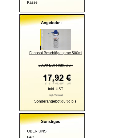
Kasse
Angebote
Fenosol Beschlägespray 500ml
23,90 EUR inkl. UST
inkl. UST
zzgl. Versand
Sonderangebot gültig bis:
Sonstiges
ÜBER UNS
FAQ