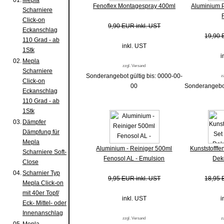
01.
Mepla
Fenoflex Montagespray 400ml
Aluminium P
Scharniere
Click-on
9,90 EUR inkl. UST
Eckanschlag
19,90 
110 Grad - ab
inkl. UST
1Stk
i
02.
Mepla
zzgl. Versand
Scharniere
Sonderangebot gültig bis: 0000-00-
z
Click-on
00
Sonderangebot
Eckanschlag
110 Grad - ab
1Stk
03.
Dämpfer
Dämpfung für
Mepla
Aluminium - Reiniger 500ml
Kunststofffe
Scharniere Soft-
Fenosol AL - Emulsion
Dek
Close
04.
Scharnier Typ
9,95 EUR inkl. UST
18,95 
Mepla Click-on
mit 40er Topf/
inkl. UST
i
Eck- Mittel- oder
Innenanschlag
zzgl. Versand
z