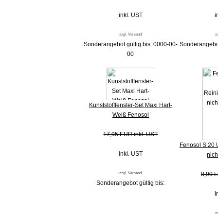
inkl. UST
i
zzgl. Versand
z
Sonderangebot gültig bis: 0000-00-
Sonderangebot
00
Kunststofffenster-Set Maxi Hart-
Weiß Fenosol
17,95 EUR inkl. UST
Fenosol S 20 
inkl. UST
nic
zzgl. Versand
8,90 E
Sonderangebot gültig bis:
i
z