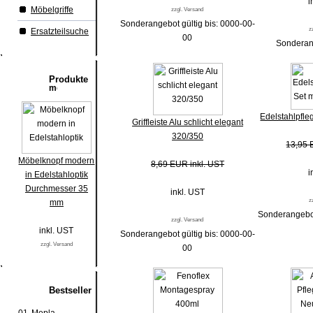
i
Möbelgriffe
zzgl. Versand
Sonderangebot gültig bis: 0000-00-
z
Ersatzteilsuche
00
Sonderang
Produkte
Edelstahlpfle
Griffleiste Alu schlicht elegant
320/350
13,95 
Möbelknopf modern
8,69 EUR inkl. UST
i
in Edelstahloptik
Durchmesser 35
inkl. UST
z
mm
Sonderangebot
zzgl. Versand
inkl. UST
Sonderangebot gültig bis: 0000-00-
zzgl. Versand
00
Bestseller