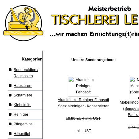
Kategorien
Unsere Sonderangebote:
Sonderaktion /
Restposten
Haustüren
Scharniere
Aluminium - Reiniger Fenosoft
Möbelknopf
Klebstoffe
Spezialreiniger - Konservierer
(Spiegels
Reiniger
Badez
18,90 EUR inkl. UST
Pflegemittel
2,74 E
inkl. UST
Hilfsmittel