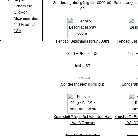
05.
Mepla
Sonderangebot gültig bis: 0000-00-
Sonderangebot
Scharniere
00
Click-on
Mittelanschlag
110 Grad - ab
1Stk
Fenosol Beschlägespray 500ml
Fenosol Bes
23,90 EUR inkl. UST
7,95 E
inkl. UST
i
zzgl. Versand
z
Sonderangebot gültig bis:
Sonderang
Kunststoff Pflege Set Wie Neu Hart
Kunststoff - Re
- Weiß Fenosol
- Weiß 
15,90 EUR inkl. UST
6,75 E