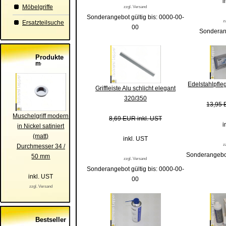
i
Möbelgriffe
zzgl. Versand
Sonderangebot gültig bis: 0000-00-
z
Ersatzteilsuche
00
Sonderang
Produkte
Edelstahlpfle
Griffleiste Alu schlicht elegant
320/350
13,95 
Muschelgriff modern
8,69 EUR inkl. UST
i
in Nickel satiniert
(matt)
inkl. UST
z
Durchmesser 34 /
Sonderangebot
50 mm
zzgl. Versand
Sonderangebot gültig bis: 0000-00-
inkl. UST
00
zzgl. Versand
Bestseller