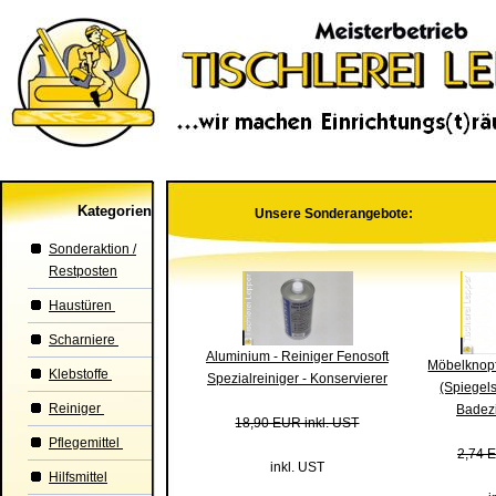
Kategorien
Unsere Sonderangebote:
Sonderaktion /
Restposten
Haustüren
Scharniere
Aluminium - Reiniger Fenosoft
Möbelknopf
Klebstoffe
Spezialreiniger - Konservierer
(Spiegels
Reiniger
Badez
18,90 EUR inkl. UST
Pflegemittel
2,74 E
inkl. UST
Hilfsmittel