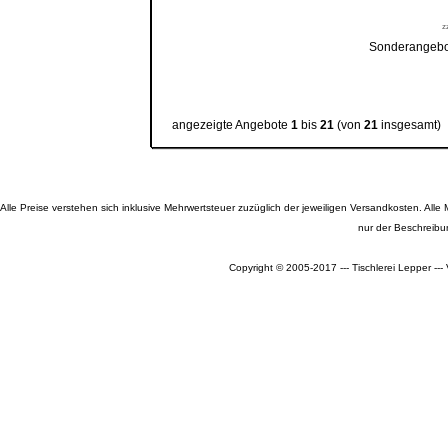
z
Sonderangebot
angezeigte Angebote
1
bis
21
(von
21
insgesamt)
Alle Preise verstehen sich inklusive Mehrwertsteuer zuzüglich der jeweiligen Versandkosten. A
nur der Beschreibu
Copyright © 2005-2017 --- Tischlerei Lepper --