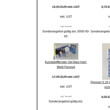
15,90 EUR inkl. UST
6,75 E
inkl. UST
i
zzgl. Versand
z
Sonderangebot gültig bis: 0000-00-
Sonderangebot
00
Kunststofffenster-Set Maxi Hart-
Weiß Fenosol
17,95 EUR inkl. UST
Fenosol S 20 
inkl. UST
nic
zzgl. Versand
8,90 E
Sonderangebot gültig bis:
i