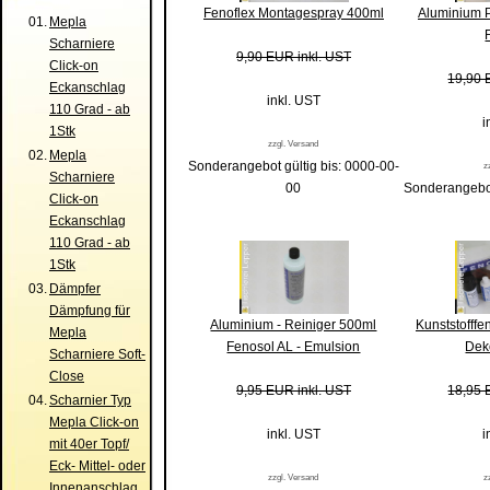
Fenoflex Montagespray 400ml
Aluminium P
01.
Mepla
Scharniere
9,90 EUR inkl. UST
Click-on
19,90 
Eckanschlag
inkl. UST
110 Grad - ab
i
1Stk
zzgl. Versand
02.
Mepla
Sonderangebot gültig bis: 0000-00-
z
Scharniere
00
Sonderangebot
Click-on
Eckanschlag
110 Grad - ab
1Stk
03.
Dämpfer
Dämpfung für
Aluminium - Reiniger 500ml
Kunststofffe
Mepla
Fenosol AL - Emulsion
Dek
Scharniere Soft-
Close
9,95 EUR inkl. UST
18,95 
04.
Scharnier Typ
Mepla Click-on
inkl. UST
i
mit 40er Topf/
Eck- Mittel- oder
zzgl. Versand
z
Innenanschlag