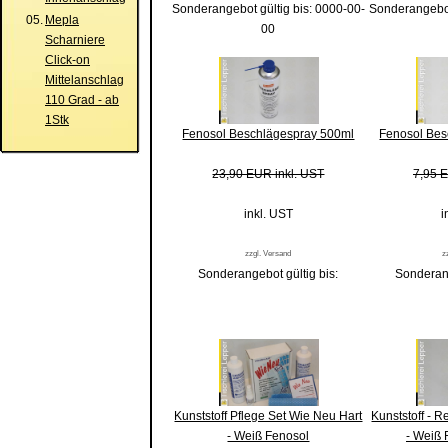
Sonderangebot gültig bis: 0000-00-
Sonderangebot
05.
Mepla
00
Scharniere
Click-on
Mittelanschlag
110 Grad - ab
1Stk
Fenosol Beschlägespray 500ml
Fenosol Bes
23,90 EUR inkl. UST
7,95 E
inkl. UST
i
zzgl. Versand
z
Sonderangebot gültig bis:
Sonderang
Kunststoff Pflege Set Wie Neu Hart
Kunststoff - Re
- Weiß Fenosol
- Weiß 