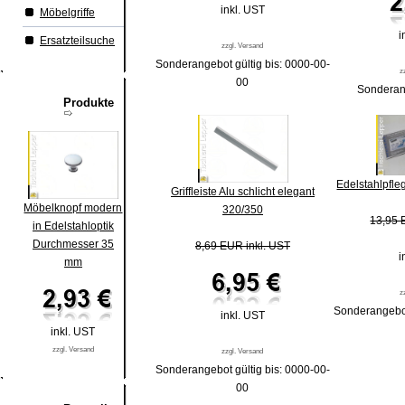
inkl. UST
Möbelgriffe
i
Ersatzteilsuche
zzgl. Versand
Sonderangebot gültig bis: 0000-00-
z
00
Sonderang
Produkte
Edelstahlpfle
Griffleiste Alu schlicht elegant
Möbelknopf modern
320/350
13,95 
in Edelstahloptik
Durchmesser 35
8,69 EUR inkl. UST
i
mm
z
Sonderangebot
inkl. UST
inkl. UST
zzgl. Versand
zzgl. Versand
Sonderangebot gültig bis: 0000-00-
00