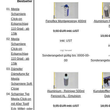
Bestseller
01.
Mepla
Scharniere
Click-on
Fenoflex Montagespray 400ml
Aluminium P
Eckanschlag
110 Grad - ab
9,90 EUR inkl. UST
1Stk
19,90 
02.
Mepla
inkl. UST
Scharniere
i
Click-on
zzgl. Versand
Eckanschlag
Sonderangebot gültig bis: 0000-00-
z
110 Grad - ab
00
Sonderangebot
1Stk
03.
Dämpfer
Dämpfung für
Mepla
Scharniere Soft-
Close
Aluminium - Reiniger 500ml
Kunststofffe
04.
Scharnier Typ
Fenosol AL - Emulsion
Dek
Mepla Click-on
mit 40er Topf/
9,95 EUR inkl. UST
18,95 
Eck- Mittel- oder