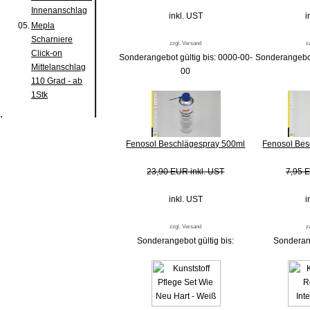
Innenanschlag
inkl. UST
i
05.
Mepla
Scharniere
zzgl. Versand
z
Click-on
Sonderangebot gültig bis: 0000-00-
Sonderangebot
Mittelanschlag
00
110 Grad - ab
1Stk
Fenosol Beschlägespray 500ml
Fenosol Bes
23,90 EUR inkl. UST
7,95 E
inkl. UST
i
zzgl. Versand
z
Sonderangebot gültig bis:
Sonderang