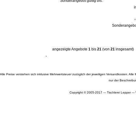
Sonderangebot gültig bis:
i
z
Sonderangebot
angezeigte Angebote
1
bis
21
(von
21
insgesamt)
Alle Preise verstehen sich inklusive Mehrwertsteuer zuzüglich der jeweiligen Versandkosten. A
nur der Beschreibu
Copyright © 2005-2017 --- Tischlerei Lepper --