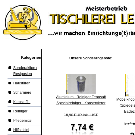
Kategorien
Unsere Sonderangebote:
Sonderaktion /
Restposten
Haustüren
Scharniere
Aluminium - Reiniger Fenosoft
Möbelknopf
Klebstoffe
Spezialreiniger - Konservierer
(Spiegels
Reiniger
Badez
18,90 EUR inkl. UST
Pflegemittel
2,74 E
Hilfsmittel