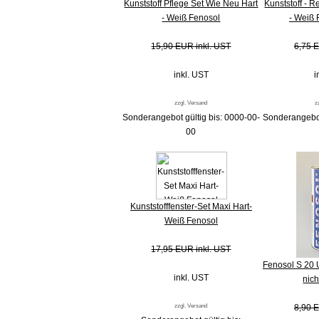
Kunststoff Pflege Set Wie Neu Hart
Kunststoff - Re
- Weiß Fenosol
- Weiß 
15,90 EUR inkl. UST
6,75 E
inkl. UST
i
zzgl. Versand
z
Sonderangebot gültig bis: 0000-00-
Sonderangebot
00
Kunststofffenster-Set Maxi Hart-
Weiß Fenosol
17,95 EUR inkl. UST
Fenosol S 20 
inkl. UST
nic
zzgl. Versand
8,90 E