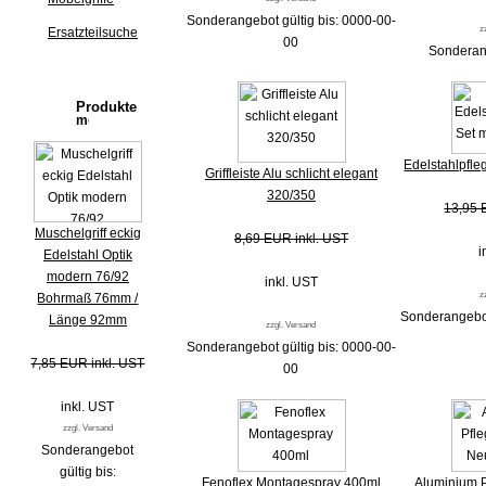
Sonderangebot gültig bis: 0000-00-
z
Ersatzteilsuche
00
Sonderang
Produkte
Edelstahlpfle
Griffleiste Alu schlicht elegant
320/350
13,95 
Muschelgriff eckig
8,69 EUR inkl. UST
i
Edelstahl Optik
modern 76/92
inkl. UST
z
Bohrmaß 76mm /
Sonderangebot
Länge 92mm
zzgl. Versand
Sonderangebot gültig bis: 0000-00-
7,85 EUR inkl. UST
00
inkl. UST
zzgl. Versand
Sonderangebot
gültig bis:
Fenoflex Montagespray 400ml
Aluminium P