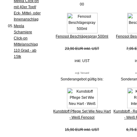
Mepla Click-on
00
mit 40er Topf/
Eck- Mittel- oder
Innenanschlag
05.
Mepla
Scharniere
Fenosol Beschlägespray 500ml
Fenosol Bes
Click-on
Mittelanschlag
23,90 EUR inkl. UST
7,95 E
110 Grad - ab
1Stk
inkl. UST
i
zzgl. Versand
z
Sonderangebot gültig bis:
Sonderang
Kunststoff Pflege Set Wie Neu Hart
Kunststoff - Re
- Weiß Fenosol
- Weiß 
15,90 EUR inkl. UST
6,75 E