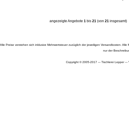
angezeigte Angebote
1
bis
21
(von
21
insgesamt)
Alle Preise verstehen sich inklusive Mehrwertsteuer zuzüglich der jeweiligen Versandkosten. A
nur der Beschreibu
Copyright © 2005-2017 --- Tischlerei Lepper --