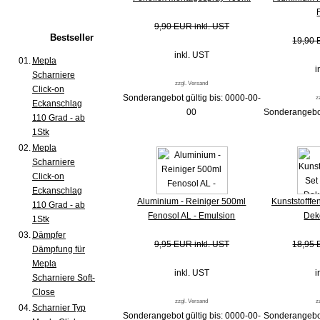
9,90 EUR inkl. UST
Bestseller
19,90 
inkl. UST
01.
Mepla
i
Scharniere
zzgl. Versand
Click-on
Sonderangebot gültig bis: 0000-00-
z
Eckanschlag
00
Sonderangebot
110 Grad - ab
1Stk
02.
Mepla
Scharniere
Click-on
Eckanschlag
Aluminium - Reiniger 500ml
Kunststofffe
110 Grad - ab
Fenosol AL - Emulsion
Dek
1Stk
03.
Dämpfer
9,95 EUR inkl. UST
18,95 
Dämpfung für
Mepla
inkl. UST
i
Scharniere Soft-
Close
zzgl. Versand
z
04.
Scharnier Typ
Sonderangebot gültig bis: 0000-00-
Sonderangebot