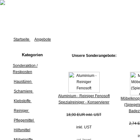
Startseite
Angebote
Kategorien
Unsere Sonderangebote:
Sonderaktion /
Restposten
Haustüren
Scharniere
Aluminium - Reiniger Fenosoft
Möbelknopf
Klebstoffe
Spezialreiniger - Konservierer
(Spiegels
Reiniger
Badez
18,90 EUR inkl. UST
Pflegemittel
2,74 E
inkl. UST
Hilfsmittel
i
Möbelgriffe
zzgl. Versand